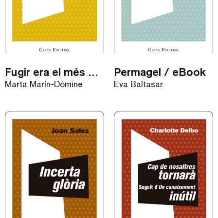
Fugir era el més bell que teníem / eBook
Permagel / eBook
Marta Marín-Dòmine
Eva Baltasar