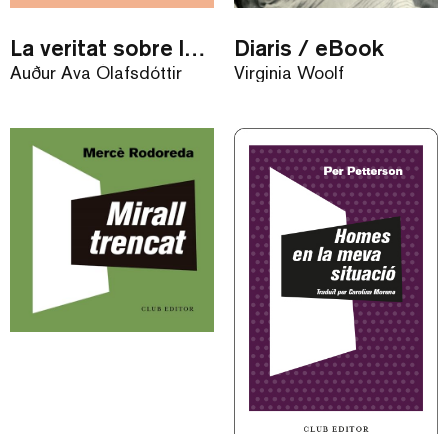
La veritat sobre la llum / eBook
Diaris / eBook
Auður Ava Ólafsdóttir
Virginia Woolf