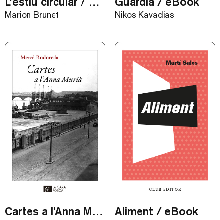
L’estiu circular / eBook
Guàrdia / eBook
Marion Brunet
Nikos Kavadias
Cartes a l’Anna Murià / eBook
Aliment / eBook