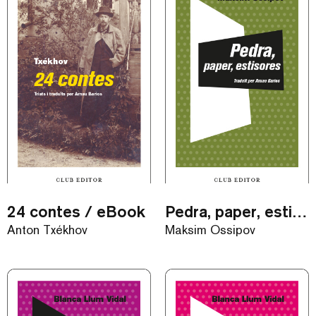
24 contes / eBook
Pedra, paper, estisores / eBook
Anton Txékhov
Maksim Óssipov