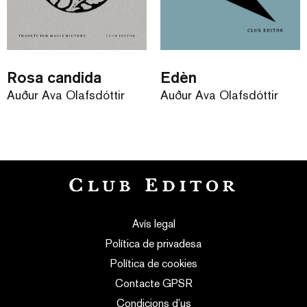
Rosa candida
Edèn
Auður Ava Ólafsdóttir
Auður Ava Ólafsdóttir
Avís legal
Política de privadesa
Política de cookies
Contacte GPSR
Condicions d’us