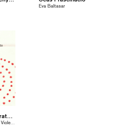
Eva Baltasar
Els pans daurats de la velleta
Annamaria Gozzi, Violeta Lópiz