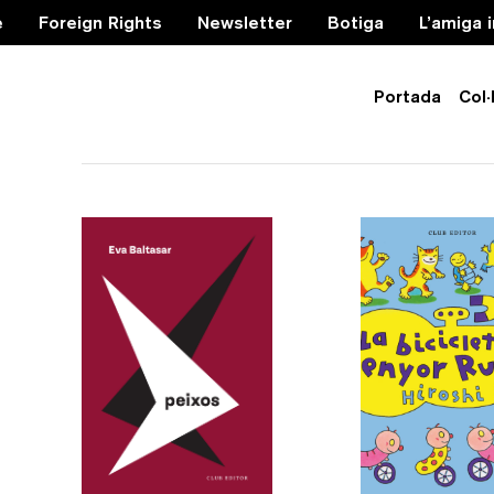
e
Foreign Rights
Newsletter
Botiga
L’amiga 
Portada
Col·
casa