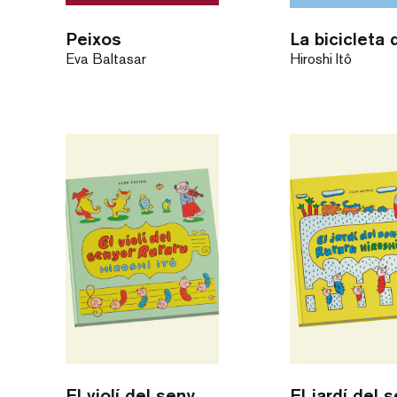
Peixos
Eva Baltasar
Hiroshi Itô
El violí del senyor Ruraru