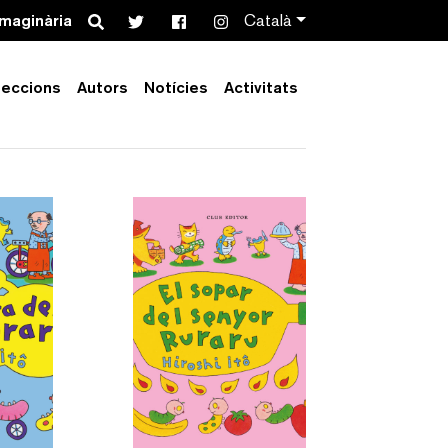
Search
imaginària
Català
leccions
Autors
Notícies
Activitats
Order by:
Collection