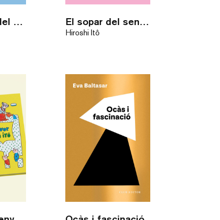
La bicicleta del senyor Ruraru
El sopar del senyor Ruraru
Hiroshi Itô
El jardí del senyor Ruraru
Ocàs i fascinació