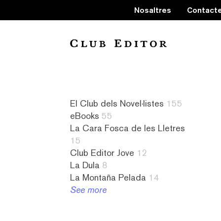
Nosaltres
Contact
Collection
El Club dels Novel·listes
155
eBooks
55
La Cara Fosca de les Lletres
15
60
a
La
9
Club Editor Jove
12
grams
contrallum
Cara
literatura
La Dula
8
4
1
Fosca
canadenca
La Montaña Pelada
14
Audiollibres
abandonament
de
7
See more
4
2
les
literatura
Butxaca
abans
Lletres
catalana
1984
d'anar
15
82