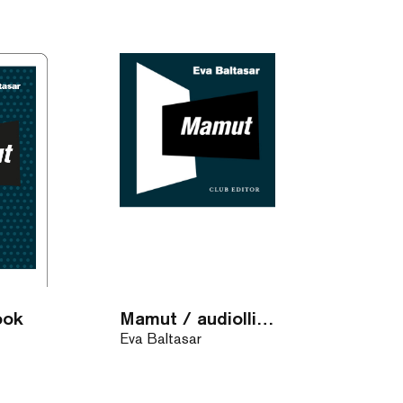
ook
Mamut / audiollibre
Eva Baltasar