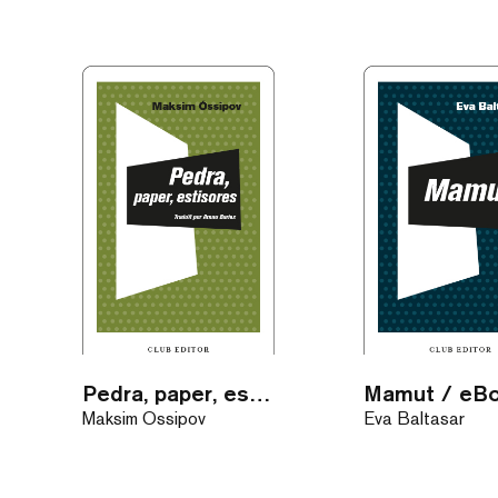
Pedra, paper, estisores / eBook
Mamut / eB
Maksim Óssipov
Eva Baltasar