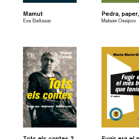
Mamut
Eva Baltasar
Maksim Óssipov
Tots els contes 3