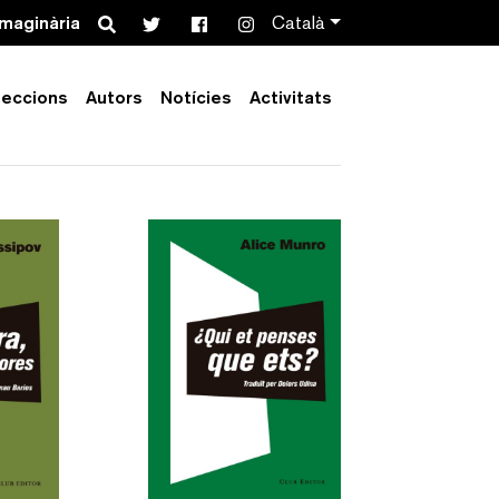
Search
imaginària
Català
leccions
Autors
Notícies
Activitats
Order by:
Collection