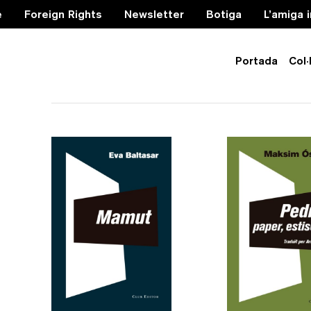
e
Foreign Rights
Newsletter
Botiga
L’amiga 
Portada
Col·
herència