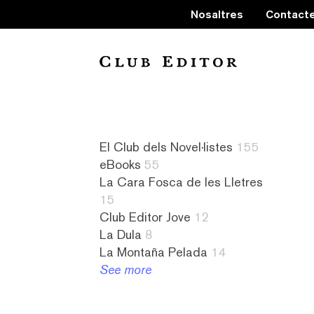
Nosaltres
Contact
Collection
El Club dels Novel·listes
155
eBooks
55
La Cara Fosca de les Lletres
15
Club Editor Jove
12
La Dula
8
La Montaña Pelada
14
60
a
La
9
See more
grams
contrallum
Cara
literatura
4
1
Fosca
canadenca