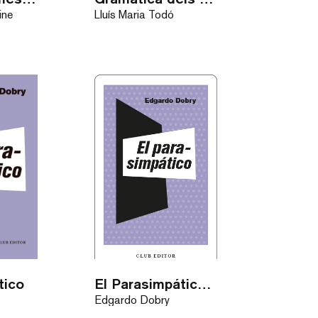
ine
Lluís Maria Todó
tico
El Parasimpático / eBook
Edgardo Dobry