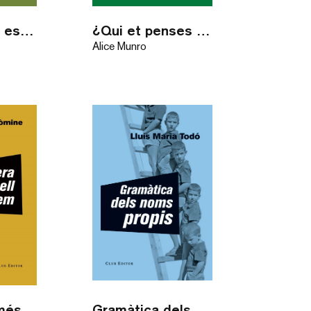
Pedra, paper, estisores
¿Qui et penses que ets?
Alice Munro
Fugir era el més bell que teníem
Gramàtica dels noms propis