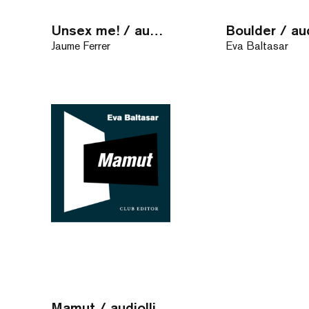
Unsex me! / audiollibre
Jaume Ferrer
Eva Baltasar
Mamut / audiollibre