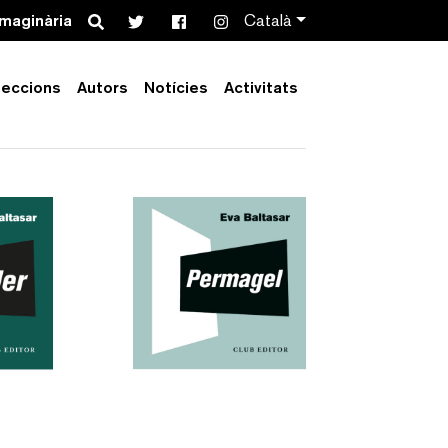
Search
imaginària
Català
leccions
Autors
Notícies
Activitats
Order by:
Collection