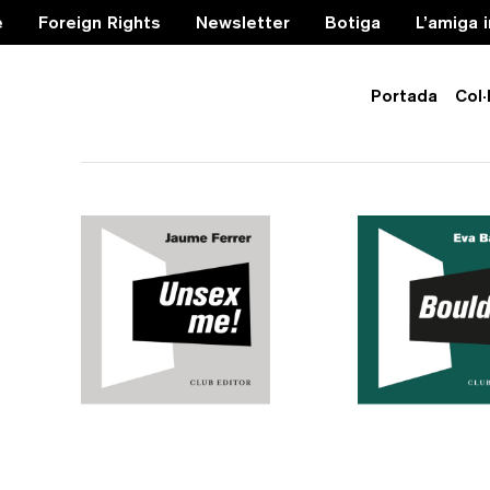
e
Foreign Rights
Newsletter
Botiga
L’amiga 
Portada
Col·
Audiollibres