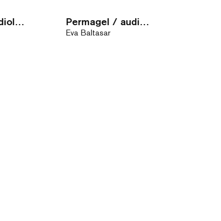
Boulder / audiollibre
Permagel / audiollibre
Eva Baltasar