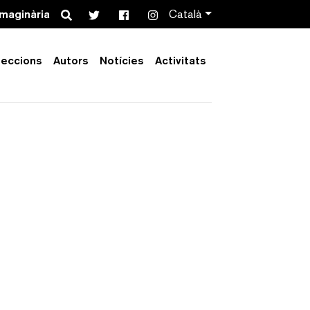
Search
imaginària
Català
leccions
Autors
Notícies
Activitats
Order by:
Collection