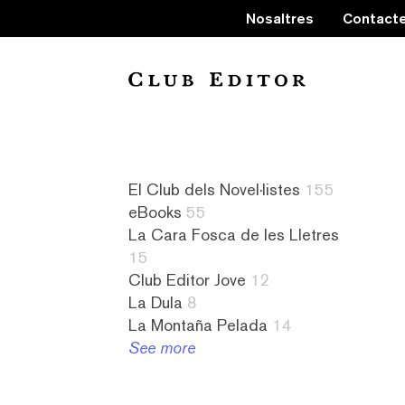
Nosaltres
Contact
Collection
El Club dels Novel·listes
155
eBooks
55
La Cara Fosca de les Lletres
15
Club Editor Jove
12
60
a
La
9
La Dula
8
grams
contrallum
Cara
literatura
La Montaña Pelada
14
4
1
Fosca
canadenca
See more
Audiollibres
abandonament
de
7
4
2
les
literatura