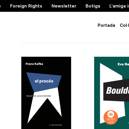
e
Foreign Rights
Newsletter
Botiga
L’amiga 
Portada
Col·
tabús