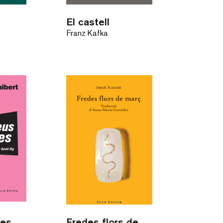
El castell
Franz Kafka
res
Fredes flors de març