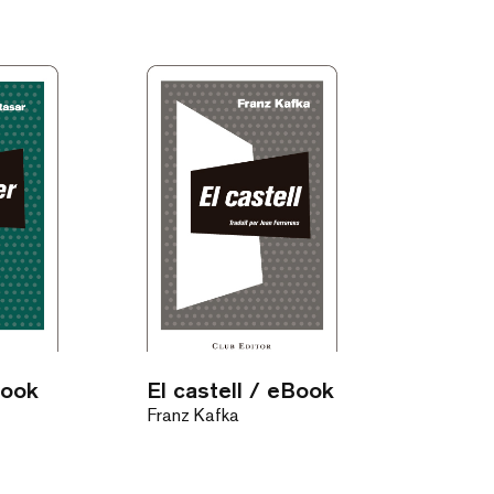
Book
El castell / eBook
Franz Kafka