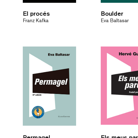
El procés
Boulder
Franz Kafka
Eva Baltasar
Permagel
Els meus pa