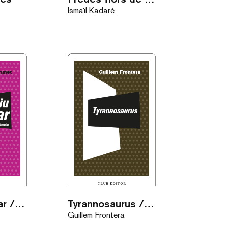
Ismaïl Kadaré
L’estiu circular / eBook
Tyrannosaurus / eBook
Guillem Frontera