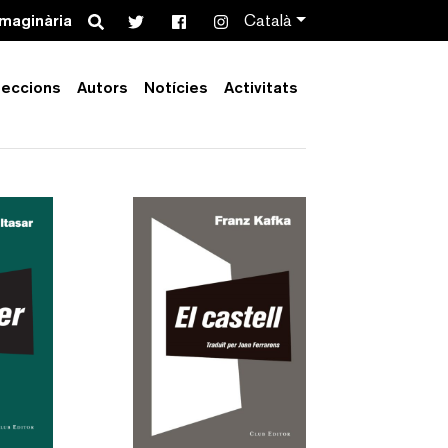
Search
imaginària
Català
leccions
Autors
Notícies
Activitats
Order by:
Collection