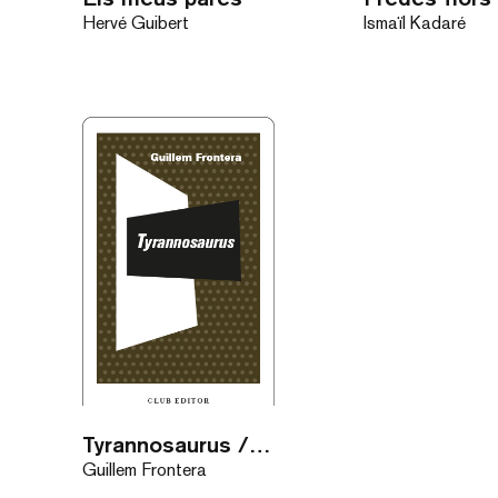
Hervé Guibert
Ismaïl Kadaré
Tyrannosaurus / eBook
Guillem Frontera