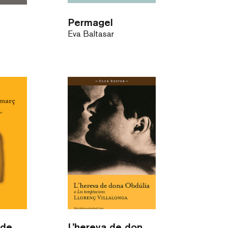
Permagel
Eva Baltasar
Fredes flors de març
L’hereva de dona Obdúlia o Les temptacions