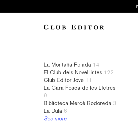
Collection
La Montaña Pelada
14
El Club dels Novel·listes
122
Club Editor Jove
11
La Cara Fosca de les Lletres
Audiollibres
a
8
4
9
1
contrallum
La
literatura
Biblioteca Mercè Rodoreda
3
Biblioteca
1
Cara
israeliana
La Dula
6
Mercè
abandonament
Fosca
2
See more
Rodoreda
1
de
literatura
3
absurd
les
italiana
Club
1
Lletres
2