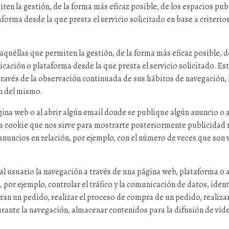
en la gestión, de la forma más eficaz posible, de los espacios publ
aforma desde la que presta el servicio solicitado en base a criteri
éllas que permiten la gestión, de la forma más eficaz posible, de 
licación o plataforma desde la que presta el servicio solicitado. 
avés de la observación continuada de sus hábitos de navegación, l
n del mismo.
ágina web o al abrir algún email donde se publique algún anuncio 
una cookie que nos sirve para mostrarte posteriormente publicidad
 anuncios en relación, por ejemplo, con el número de veces que son 
l usuario la navegación a través de una página web, plataforma o apl
 por ejemplo, controlar el tráfico y la comunicación de datos, ident
ran un pedido, realizar el proceso de compra de un pedido, realizar 
urante la navegación, almacenar contenidos para la difusión de vid