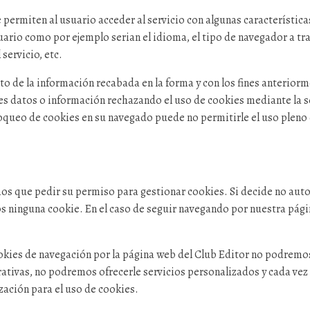
permiten al usuario acceder al servicio con algunas característica
suario como por ejemplo serian el idioma, el tipo de navegador a trav
servicio, etc.
o de la información recabada en la forma y con los fines anterior
es datos o información rechazando el uso de cookies mediante la se
loqueo de cookies en su navegado puede no permitirle el uso pleno 
emos que pedir su permiso para gestionar cookies. Si decide no aut
 ninguna cookie. En el caso de seguir navegando por nuestra pági
ookies de navegación por la página web del Club Editor no podremo
erativas, no podremos ofrecerle servicios personalizados y cada ve
zación para el uso de cookies.