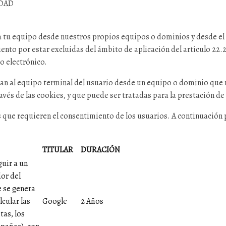
IDAD
a tu equipo desde nuestros propios equipos o dominios y desde el q
nto por estar excluidas del ámbito de aplicación del artículo 22.2 d
o electrónico.
ían al equipo terminal del usuario desde un equipo o dominio que 
avés de las cookies, y que puede ser tratadas para la prestación de 
 que requieren el consentimiento de los usuarios. A continuación p
TITULAR
DURACIÓN
guir a un
or del
e se genera
lcular las
Google
2 Años
tas, los