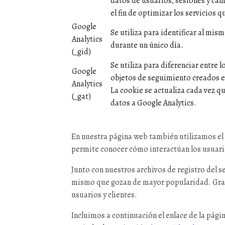
datos de usuarios, sesiones y ca
el fin de optimizar los servicios q
Google
Se utiliza para identificar al mis
Analytics
durante un único día.
(_gid)
Se utiliza para diferenciar entre l
Google
objetos de seguimiento creados en
Analytics
La cookie se actualiza cada vez qu
(_gat)
datos a Google Analytics.
En nuestra página web también utilizamos el
permite conocer cómo interactúan los usuari
Junto con nuestros archivos de registro del s
mismo que gozan de mayor popularidad. Graci
usuarios y clientes.
Incluimos a continuación el enlace de la pági