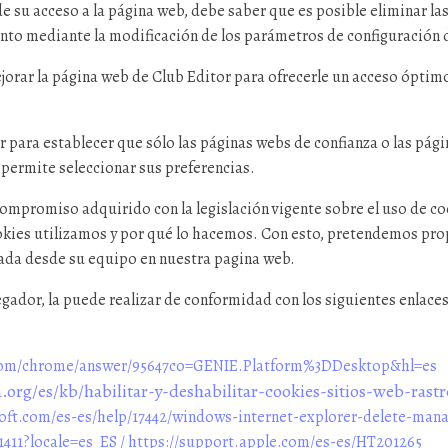
de su acceso a la página web, debe saber que es posible eliminar la
to mediante la modificación de los parámetros de configuración 
jorar la página web de Club Editor para ofrecerle un acceso óptimo 
para establecer que sólo las páginas webs de confianza o las pági
permite seleccionar sus preferencias.
compromiso adquirido con la legislación vigente sobre el uso de c
ies utilizamos y por qué lo hacemos. Con esto, pretendemos prop
zada desde su equipo en nuestra pagina web.
egador, la puede realizar de conformidad con los siguientes enlace
.com/chrome/answer/95647co=GENIE.Platform%3DDesktop&hl=es
.org/es/kb/habilitar-y-deshabilitar-cookies-sitios-web-rast
soft.com/es-es/help/17442/windows-internet-explorer-delete-man
411?locale=es_ES / https://support.apple.com/es-es/HT201265