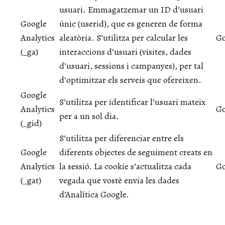
usuari. Emmagatzemar un ID d’usuari
Google
únic (userid), que es generen de forma
Analytics
aleatòria. S’utilitza per calcular les
Go
(_ga)
interaccions d’usuari (visites, dades
d’usuari, sessions i campanyes), per tal
d’optimitzar els serveis que ofereixen.
Google
S’utilitza per identificar l’usuari mateix
Analytics
Go
per a un sol dia.
(_gid)
S’utilitza per diferenciar entre els
Google
diferents objectes de seguiment creats en
Analytics
la sessió. La cookie s’actualitza cada
Go
(_gat)
vegada que vostè envia les dades
d’Analítica Google.