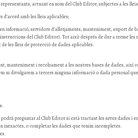
 representants, actuant en nom del Club Editor, subjectes a les llei
s d’acord amb les lleis aplicables;
sen informació, servidors d’allotjaments, manteniment, suport de b
 instruccions del Club Editor). Tot això després de dur a terme le
e les lleis de protecció de dades aplicables.
nt, manteniment i recolzament a les nostres bases de dades, així c
m ni divulgarem a tercers ninguna informació o dada personal que 
s:
s, podrà preguntar al Club Editor si està tractant les seves dades i e
s són inexactes, o completar les dades que tenim incompletes.
es.