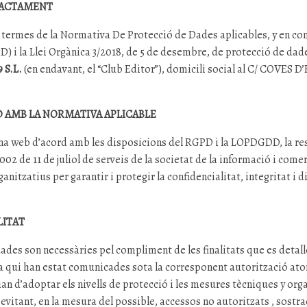
TRACTAMENT
ls termes de la Normativa De Protecció de Dades aplicables, y en c
) i la Llei Orgànica 3/2018, de 5 de desembre, de protecció de dade
 S.L.
(en endavant, el “Club Editor”), domicili social al C/ COVES 
 AMB LA NORMATIVA APLICABLE
a web d’acord amb les disposicions del RGPD i la LOPDGDD, la resta
2002 de 11 de juliol de serveis de la societat de la informació i co
nitzatius per garantir i protegir la confidencialitat, integritat i 
LITAT
des son necessàries pel compliment de les finalitats que es detall
s a qui han estat comunicades sota la corresponent autorització at
 han d’adoptar els nivells de protecció i les mesures tècniques y org
evitant, en la mesura del possible, accessos no autoritzats , sostrac