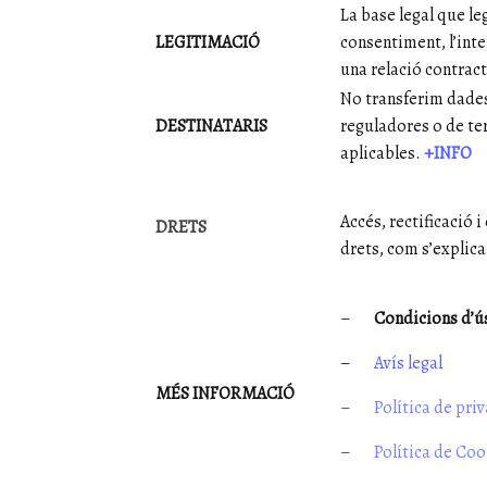
La base legal que le
LEGITIMACIÓ
consentiment, l’inte
una relació contract
No transferim dades
DESTINATARIS
reguladores o de ter
aplicables.
+INFO
Accés, rectificació i
DRETS
drets, com s’explica
–
Condicions d’ú
–
Avís legal
MÉS INFORMACIÓ
–
Política de priv
–
Política de Coo