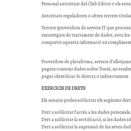
Personal autoritzat del Club Editor o els seus
Autoritats reguladores o altres tercers titular
Tercers (proveïdors de serveis IT que proces
encarregats de tractament de dades, sota les
compartir aquesta informació en compliment d
Proveïdors de plataforma, serveis d’allotjame
puguin contenir dades sobre Vostè, no vendre
pugui identificar-lo directa o indirectament.
EXERCICIS DE DRETS
Els usuaris poden sol·licitar els següents dret
Dret a sol·licitar l’accés a les dades personal
Dret a sol·licitar la rectificació, si les dade
Dret a sol·licitar la supressió de les seves dad