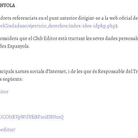
ANYOLA
 drets referenciats en el punt anterior dirigint-se a la web oficial 
lCiudadano/ejercicio_derechos/index-ides-idphp.php
).
 considera que el Club Editor està tractant les seves dades personal
ades Espanyola.
incipals xarxes socials d’Internet, i de les que és Responsable del 
es següents:
itor
l/UCOItRVpWGYfzBF1oiENNrzQ
editor/