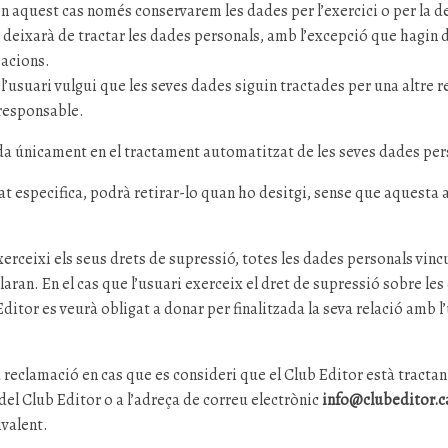
: en aquest cas només conservarem les dades per l’exercici o per la 
 deixarà de tractar les dades personals, amb l’excepció que hagin d
macions.
e l’usuari vulgui que les seves dades siguin tractades per una altre 
u responsable.
ada únicament en el tractament automatitzat de les seves dades per
at especifica, podrà retirar-lo quan ho desitgi, sense que aquesta a
erceixi els seus drets de supressió, totes les dades personals vincu
·laran. En el cas que l’usuari exerceix el dret de supressió sobre le
 Editor es veurà obligat a donar per finalitzada la seva relació amb 
 una reclamació en cas que es consideri que el Club Editor està trac
del Club Editor o a l’adreça de correu electrònic
info@clubeditor.c
ivalent.