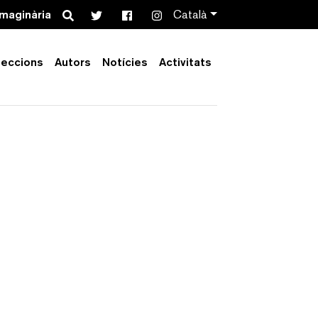
Search
imaginària
Català
leccions
Autors
Notícies
Activitats