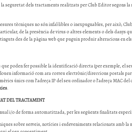
 la seguretat dels tractaments realitzats per Club Editor segons la 
mesures tècniques no són infal·libles o inexpugnables, per això, Clu
rticular, de la presència de virus o altres elements o dels danys qu
ntinguts des de la pàgina web que puguin produir alteracions en el
 que poden fer possible la identificació directa (per exemple, el 
louen informació com ara correu electrònic/direccions postals part
mèrics únics com l’adreça IP del seu ordinador o l’adreça MAC del 
kies
.
ITAT DEL TRACTAMENT
nual i/o de forma automatitzada, per les següents finalitats especí
ues sobre serveis, notícies i esdeveniments relacionats amb la no
voqui el seu consentiment.