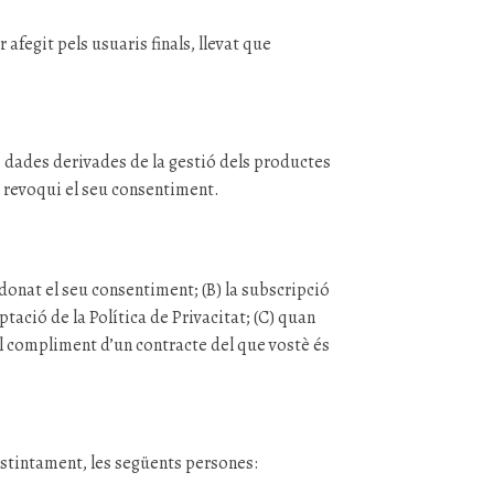
afegit pels usuaris finals, llevat que
es dades derivades de la gestió dels productes
 o revoqui el seu consentiment.
donat el seu consentiment; (B) la subscripció
tació de la Política de Privacitat; (C) quan
el compliment d’un contracte del que vostè és
distintament, les següents persones: