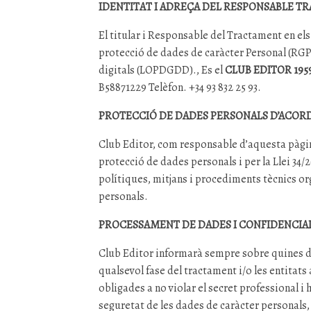
IDENTITAT I ADREÇA DEL RESPONSABLE 
El titular i Responsable del Tractament en e
protecció de dades de caràcter Personal (RGPD
digitals (LOPDGDD)., Es el
CLUB EDITOR 1959
B58871229 Telèfon. +34 93 832 25 93.
PROTECCIÓ DE DADES PERSONALS D’ACORD
Club Editor, com responsable d’aquesta pàgin
protecció de dades personals i per la Llei 34/
polítiques, mitjans i procediments tècnics orga
personals.
PROCESSAMENT DE DADES I CONFIDENCIA
Club Editor informarà sempre sobre quines da
qualsevol fase del tractament i/o les entitat
obligades a no violar el secret professional i
seguretat de les dades de caràcter personals, 