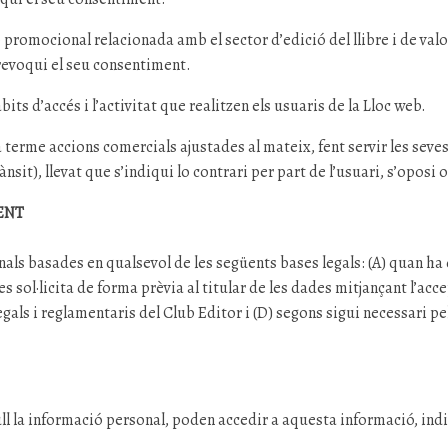
omocional relacionada amb el sector d’edició del llibre i de valor 
o revoqui el seu consentiment.
ts d’accés i l’activitat que realitzen els usuaris de la Lloc web.
 a terme accions comercials ajustades al mateix, fent servir les sev
nsit), llevat que s’indiqui lo contrari per part de l’usuari, s’oposi
ENT
nals basades en qualsevol de les següents bases legals: (A) quan ha 
sol·licita de forma prèvia al titular de les dades mitjançant l’accep
egals i reglamentaris del Club Editor i (D) segons sigui necessari p
ecull la informació personal, poden accedir a aquesta informació, in