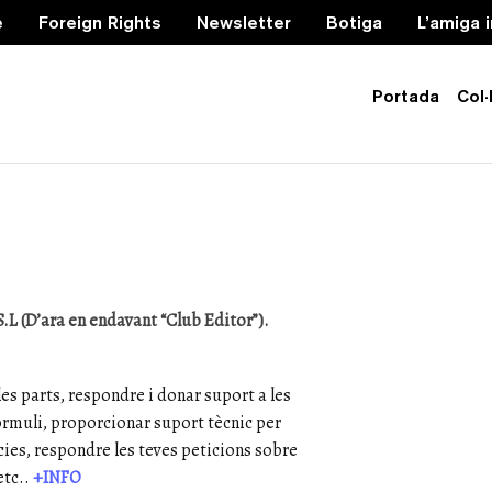
e
Foreign Rights
Newsletter
Botiga
L’amiga 
Portada
Col·
L (D’ara en endavant “Club Editor”).
es parts, respondre i donar suport a les
ormuli, proporcionar suport tècnic per
cies, respondre les teves peticions sobre
etc..
+INFO