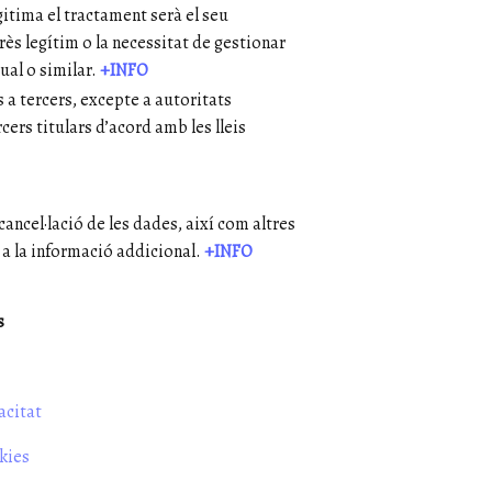
gitima el tractament serà el seu
rès legítim o la necessitat de gestionar
ual o similar.
+INFO
 a tercers, excepte a autoritats
cers titulars d’acord amb les lleis
 cancel·lació de les dades, així com altres
 a la informació addicional.
+INFO
s
acitat
kies