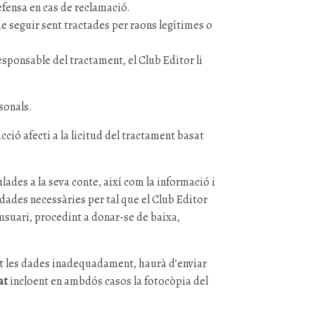
defensa en cas de reclamació.
e seguir sent tractades per raons legítimes o
responsable del tractament, el Club Editor li
sonals.
cció afecti a la licitud del tractament basat
lades a la seva conte, així com la informació i
s dades necessàries per tal que el Club Editor
l’usuari, procedint a donar-se de baixa,
tant les dades inadequadament, haurà d’enviar
at
incloent en ambdós casos la fotocòpia del