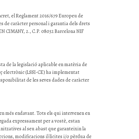
oncret, el Reglament 2016/679 Europeu de
s de caràcter personal i garantia dels drets
D’EN CIMANY, 2., C.P. 08032 Barcelona NIF
 de la legislació aplicable en matèria de
merç electrònic (LSSI-CE) ha implementat
disponibilitat de les seves dades de caràcter
en més endavant. Tots els qui intervenen en
orgada expressament per a vostè, estan
anitzatives al seu abast que garanteixin la
cions, modificacions il·lícites i/o pèrdua de