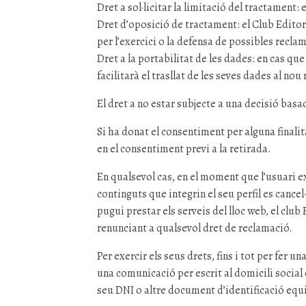
Dret a sol·licitar la limitació del tractament
Dret d’oposició de tractament: el Club Editor
per l’exercici o la defensa de possibles recla
Dret a la portabilitat de les dades: en cas qu
facilitarà el trasllat de les seves dades al no
El dret a no estar subjecte a una decisió bas
Si ha donat el consentiment per alguna finalit
en el consentiment previ a la retirada.
En qualsevol cas, en el moment que l’usuari ex
continguts que integrin el seu perfil es cancel
pugui prestar els serveis del lloc web, el club
renunciant a qualsevol dret de reclamació.
Per exercir els seus drets, fins i tot per fer
una comunicació per escrit al domicili social 
seu DNI o altre document d’identificació equ