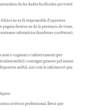
naturalesa de les dades facilitades per vostè
b Editor no es fa responsable d’aquestes
e puguin derivar-se de la presència de virus,
s sistemes informàtics (hardware y software).
seu nom o cognom) o indirectament (per
iculars/mòbil i contingut generat pel usuari.
dispositiu mòbil, així com la informació que
fiques:
stra activitat professional, llevat que