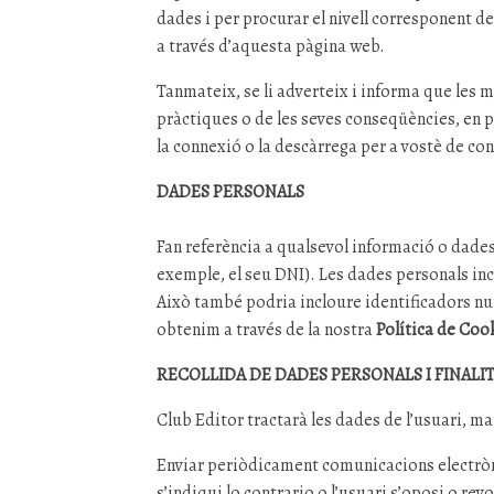
dades i per procurar el nivell corresponent de
a través d’aquesta pàgina web.
Tanmateix, se li adverteix i informa que les 
pràctiques o de les seves conseqüències, en pa
la connexió o la descàrrega per a vostè de co
DADES PERSONALS
Fan referència a qualsevol informació o dades
exemple, el seu DNI). Les dades personals inc
Això també podria incloure identificadors nu
obtenim a través de la nostra
Política de Coo
RECOLLIDA DE DADES PERSONALS I FINAL
Club Editor tractarà les dades de l’usuari, ma
Enviar periòdicament comunicacions electròniq
s’indiqui lo contrario o l’usuari s’oposi o re