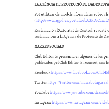
LA AGÈNCIA DE PROTECCIÓ DE DADES ESP
Pot utilitzar els models i formularis sobre els
(
http://www.agpd.es/portalwebAGPD/CanalDe
Reclamació a l’Autoritat de Control: si vostè
reclamacions a la Agència de Protecció de D
XARXES SOCIALS
Club Editor té presència en algunes de les pr
publicades pel Club Editor. En concret, són l
Facebook
https://www.facebook.com/ClubEd
Twitter
https://twitter.com/mariabohigassal
YouTube
https://www.youtube.com/channe
Instagram
https://www.instagram.com/elclub