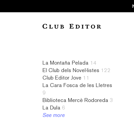
Collection
La Montaña Pelada
14
El Club dels Novel·listes
122
Audiollibres
a
8
4
Club Editor Jove
11
1
contrallum
La
literatura
La Cara Fosca de les Lletres
Biblioteca
1
Cara
israeliana
9
Mercè
abandonament
Fosca
2
Biblioteca Mercè Rodoreda
3
Rodoreda
1
de
literatura
La Dula
6
3
absurd
les
italiana
See more
Club
1
Lletres
2
Editor
abús
9
literatura