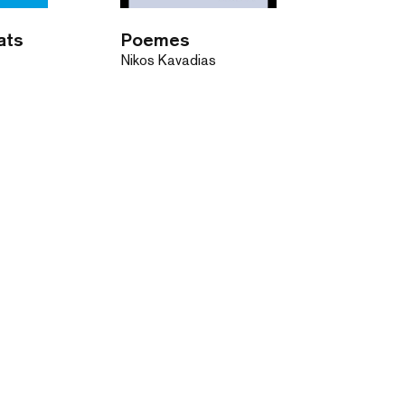
lats
Poemes
Nikos Kavadias