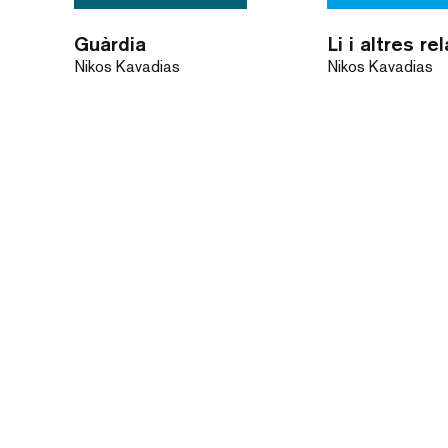
Guàrdia
Li i altres re
Nikos Kavadias
Nikos Kavadias