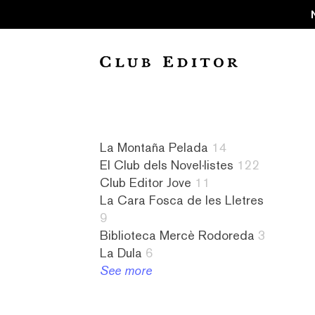
Collection
La Montaña Pelada
14
El Club dels Novel·listes
122
Audiollibres
a
8
4
Club Editor Jove
11
1
contrallum
La
literatura
La Cara Fosca de les Lletres
Biblioteca
1
Cara
israeliana
9
Mercè
abandonament
Fosca
2
Biblioteca Mercè Rodoreda
3
Rodoreda
1
de
literatura
La Dula
6
3
absurd
les
italiana
See more
Club
1
Lletres
2
Editor
abús
9
literatura