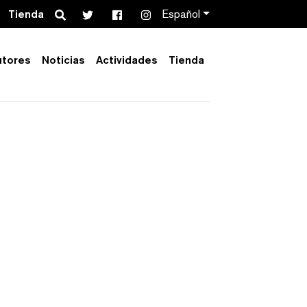
Search
Tienda
Español
utores
Noticias
Actividades
Tienda
Order by:
Collection