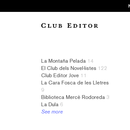
Collection
La Montaña Pelada
14
El Club dels Novel·listes
122
Audiollibres
a
8
4
Club Editor Jove
11
1
contrallum
La
literatura
La Cara Fosca de les Lletres
Biblioteca
1
Cara
israeliana
9
Mercè
abandonament
Fosca
2
Biblioteca Mercè Rodoreda
3
Rodoreda
1
de
literatura
La Dula
6
3
absurd
les
italiana
See more
Club
1
Lletres
2
Editor
abús
9
literatura