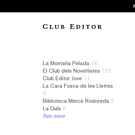
Collection
La Montaña Pelada
14
El Club dels Novel·listes
122
Audiollibres
a
8
4
Club Editor Jove
11
1
contrallum
La
literatura
La Cara Fosca de les Lletres
Biblioteca
1
Cara
israeliana
9
Mercè
abandonament
Fosca
2
Biblioteca Mercè Rodoreda
3
Rodoreda
1
de
literatura
La Dula
6
3
absurd
les
italiana
See more
Club
1
Lletres
2
Editor
abús
9
literatura