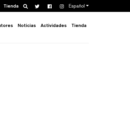
Search
Tienda
Español
utores
Noticias
Actividades
Tienda
Order by:
Collection