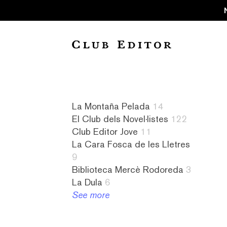
Collection
La Montaña Pelada
14
El Club dels Novel·listes
122
Audiollibres
a
8
4
Club Editor Jove
11
1
contrallum
La
literatura
La Cara Fosca de les Lletres
Biblioteca
1
Cara
israeliana
9
Mercè
abandonament
Fosca
2
Biblioteca Mercè Rodoreda
3
Rodoreda
1
de
literatura
La Dula
6
3
absurd
les
italiana
See more
Club
1
Lletres
2
Editor
abús
9
literatura