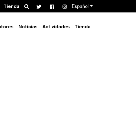
Search
Tienda
Español
utores
Noticias
Actividades
Tienda
Order by:
Collection