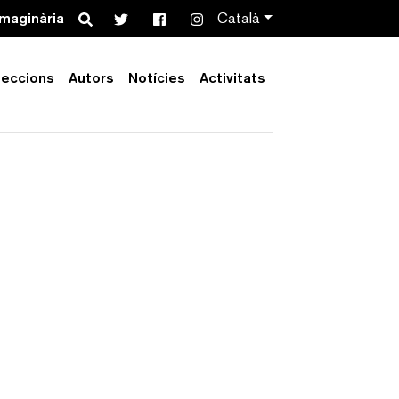
Search
imaginària
Català
leccions
Autors
Notícies
Activitats
Order by:
Collection