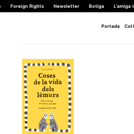
e
Foreign Rights
Newsletter
Botiga
L’amiga 
Portada
Col·
Madagascar