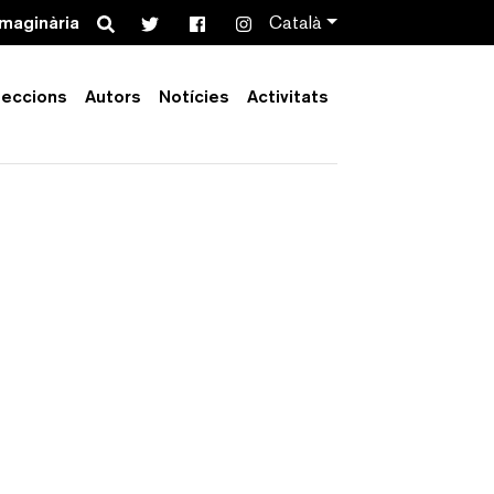
Search
imaginària
Català
leccions
Autors
Notícies
Activitats
Order by:
Collection