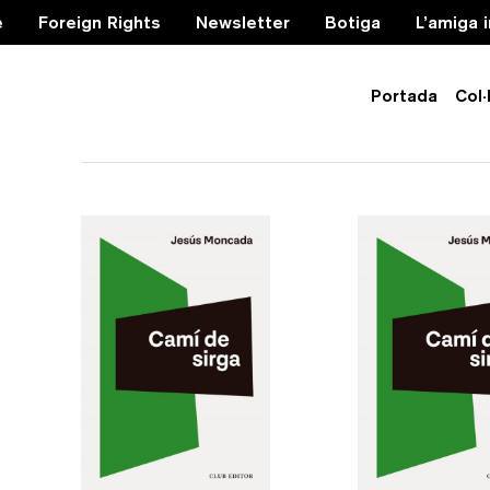
e
Foreign Rights
Newsletter
Botiga
L’amiga 
Portada
Col·
riu