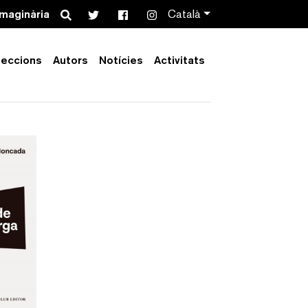
Search
imaginària
Català
leccions
Autors
Notícies
Activitats
Order by:
Collection