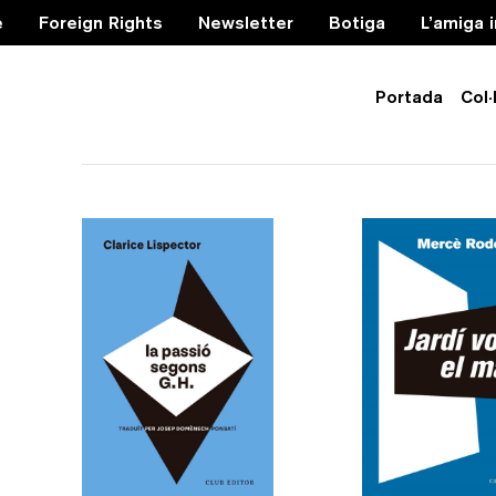
e
Foreign Rights
Newsletter
Botiga
L’amiga 
Portada
Col·
Clàssics