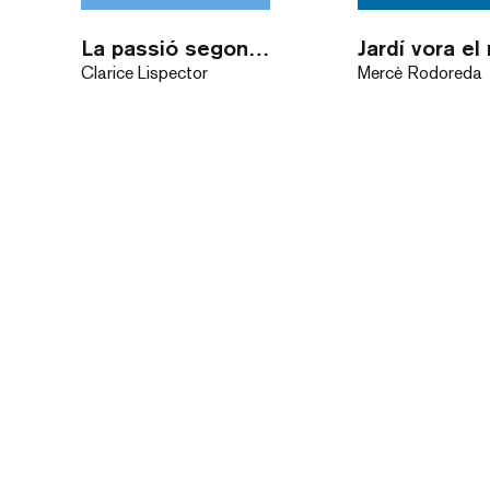
La passió segons G. H.
Jardí vora el
Clarice Lispector
Mercè Rodoreda