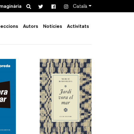
Search
imaginària
Català
leccions
Autors
Notícies
Activitats
Order by:
Collection