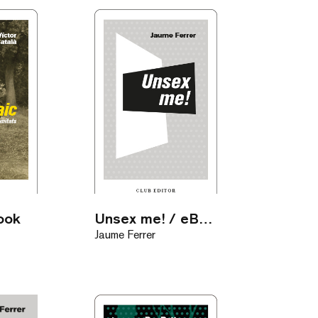
ook
Unsex me! / eBook
Jaume Ferrer