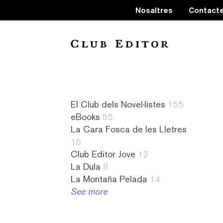
Nosaltres
Contact
Collection
El Club dels Novel·listes
155
eBooks
55
La Cara Fosca de les Lletres
15
Club Editor Jove
12
La Dula
8
La Montaña Pelada
14
See more
60
a
La
9
grams
contrallum
Cara
literatura