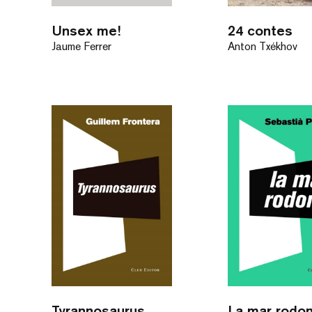
Unsex me!
24 contes
Jaume Ferrer
Anton Txékhov
Tyrannosaurus
La mar rodo