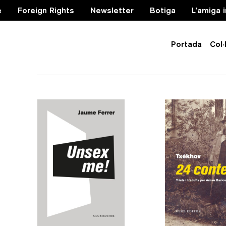
e
Foreign Rights
Newsletter
Botiga
L’amiga 
Portada
Col·
infància