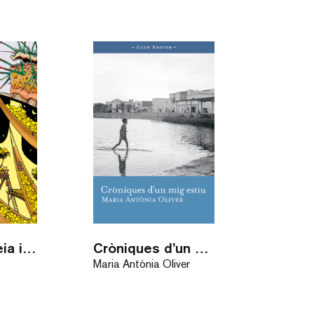
En Blai, la Iseia i el Mataplanetes
Cròniques d’un mig estiu
Maria Antònia Oliver