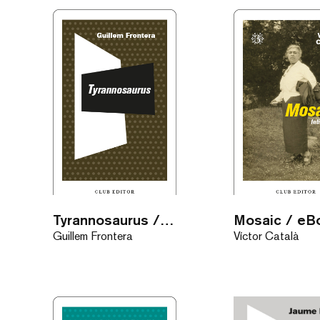
Tyrannosaurus / eBook
Mosaic / eB
Guillem Frontera
Víctor Català