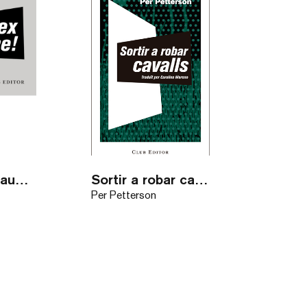
Unsex me! / audiollibre
Sortir a robar cavalls / eBook
Per Petterson