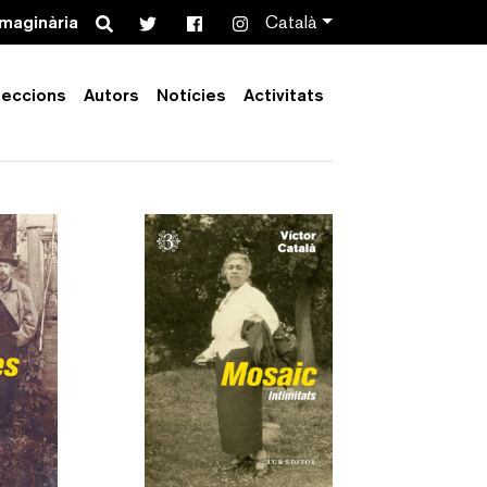
Search
imaginària
Català
leccions
Autors
Notícies
Activitats
Order by:
Collection