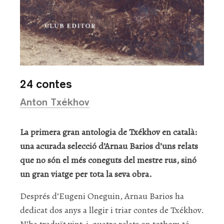
24 contes
Anton Txékhov
La primera gran antologia de Txékhov en català:
una acurada selecció d’Arnau Barios d’uns relats
que no són el més coneguts del mestre rus, sinó
un gran viatge per tota la seva obra.
Després d’Eugeni Oneguin, Arnau Barios ha
dedicat dos anys a llegir i triar contes de Txékhov.
N’ha traduït vint-i-quatre relats on tothom té