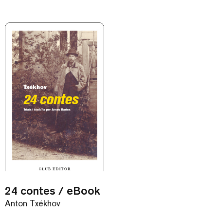
24 contes / eBook
Anton Txékhov