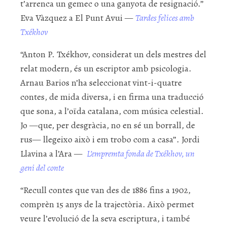
t’arrenca un gemec o una ganyota de resignació.”
Eva Vàzquez a El Punt Avui —
Tardes felices amb
Txékhov
“Anton P. Txékhov, considerat un dels mestres del
relat modern, és un escriptor amb psicologia.
Arnau Barios n’ha seleccionat vint-i-quatre
contes, de mida diversa, i en firma una traducció
que sona, a l’oïda catalana, com música celestial.
Jo —que, per desgràcia, no en sé un borrall, de
rus— llegeixo això i em trobo com a casa”. Jordi
Llavina a l’Ara —
L’empremta fonda de Txékhov, un
geni del conte
“Recull contes que van des de 1886 fins a 1902,
comprèn 15 anys de la trajectòria. Això permet
veure l’evolució de la seva escriptura, i també