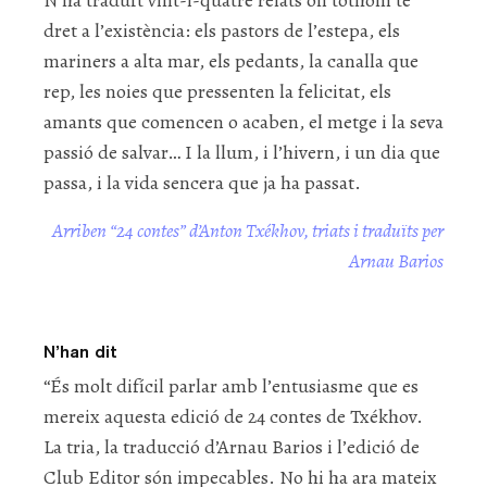
dret a l’existència: els pastors de l’estepa, els
mariners a alta mar, els pedants, la canalla que
rep, les noies que pressenten la felicitat, els
amants que comencen o acaben, el metge i la seva
passió de salvar… I la llum, i l’hivern, i un dia que
passa, i la vida sencera que ja ha passat.
Arriben “24 contes” d’Anton Txékhov, triats i traduïts per
Arnau Barios
N’han dit
“És molt difícil parlar amb l’entusiasme que es
mereix aquesta edició de 24 contes de Txékhov.
La tria, la traducció d’Arnau Barios i l’edició de
Club Editor són impecables. No hi ha ara mateix