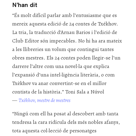
N’han dit
“És molt difícil parlar amb l’entusiasme que es
mereix aquesta edició de 24 contes de Txékhov.
La tria, la traducció d’Arnau Barios i l’edició de
Club Editor són impecables. No hi ha ara mateix
a les llibreries un volum que contingui tantes
obres mestres. Els 24 contes poden llegir-se l’un
darrere l’altre com una novel·la que explica
l’expansió d’una intel·ligència literària, o com
Txèkhov va anar convertint-se en el millor
contista de la història.” Toni Sala a Núvol
—
Txèkhov, mestre de mestres
“Ningú com ell ha posat al descobert amb tanta
tendresa la cara ridícula dels més nobles afanys,
tota aquesta col·lecció de personatges