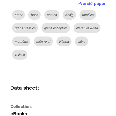
>Versió paper
amor
bosc
contes
desig
famílies
grans clàssics
grans escriptors
literatura russa
memòria
món rural
Rússia
sàtira
vellesa
Data sheet:
Collection:
eBooks