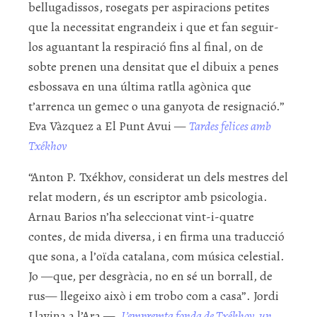
bellugadissos, rosegats per aspiracions petites
que la necessitat engrandeix i que et fan seguir-
los aguantant la respiració fins al final, on de
sobte prenen una densitat que el dibuix a penes
esbossava en una última ratlla agònica que
t’arrenca un gemec o una ganyota de resignació.”
Eva Vàzquez a El Punt Avui —
Tardes felices amb
Txékhov
“Anton P. Txékhov, considerat un dels mestres del
relat modern, és un escriptor amb psicologia.
Arnau Barios n’ha seleccionat vint-i-quatre
contes, de mida diversa, i en firma una traducció
que sona, a l’oïda catalana, com música celestial.
Jo —que, per desgràcia, no en sé un borrall, de
rus— llegeixo això i em trobo com a casa”. Jordi
Llavina a l’Ara —
L’empremta fonda de Txékhov, un