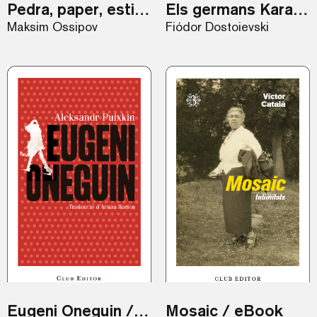
Pedra, paper, estisores / eBook
Els germans Karamàzov
Maksim Óssipov
Fiódor Dostoievski
Eugeni Oneguin / eBook
Mosaic / eBook