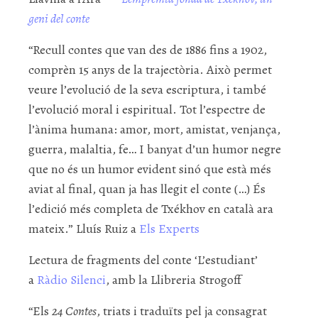
geni del conte
“Recull contes que van des de 1886 fins a 1902,
comprèn 15 anys de la trajectòria. Això permet
veure l’evolució de la seva escriptura, i també
l’evolució moral i espiritual. Tot l’espectre de
l’ànima humana: amor, mort, amistat, venjança,
guerra, malaltia, fe… I banyat d’un humor negre
que no és un humor evident sinó que està més
aviat al final, quan ja has llegit el conte (…) És
l’edició més completa de Txékhov en català ara
mateix.” Lluís Ruiz a
Els Experts
Lectura de fragments del conte ‘L’estudiant’
a
Ràdio Silenci
, amb la Llibreria Strogoff
“Els
24 Contes
, triats i traduïts pel ja consagrat