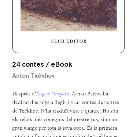
24 contes / eBook
Anton Txékhov
Després d’
Eugeni Oneguin
, Arnau Barios ha
dedicat dos anys a llegir i triar contes de contes
de Txékhov. N’ha traduït vint-i-quatre. No són
els relats més coneguts del mestre rus, sinó un
gran viatge per tota la seva obra. És la primera
antologia fornida que es publica de Txékhov en