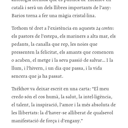
català i serà un dels llibres importants de l’any:
Barios torna a fer una màgia cristal·lina.
Tothom té dret a l’existència en aquests
24 contes
:
els pastors de l’estepa, els mariners a alta mar, els
pedants, la canalla que rep, les noies que
pressenten la felicitat, els amants que comencen
o acaben, el metge i la seva passió de salvar… I la
llum, i l’hivern, i un dia que passa, i la vida
sencera que ja ha passat.
Txékhov va deixar escrit en una carta: “El meu
credo són el cos humà, la salut, la intel·ligència,
el talent, la inspiració, l’amor i la més absoluta de
les llibertats: la d’haver-se alliberat de qualsevol
manifestació de força i d’engany.”