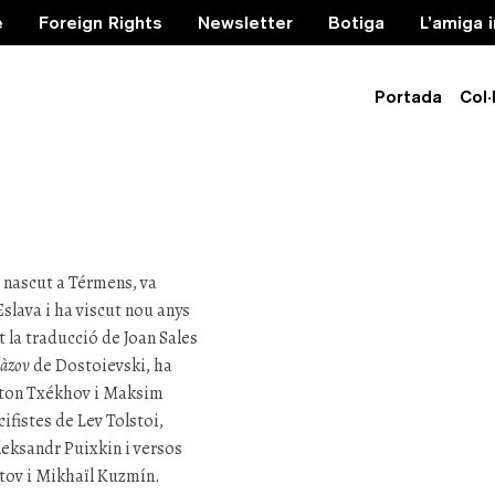
e
Foreign Rights
Newsletter
Botiga
L’amiga 
Portada
Col·
 Barios
 nascut a Térmens, va
Eslava i ha viscut nou anys
t la traducció de Joan Sales
àzov
de Dostoievski, ha
nton Txékhov i Maksim
ifistes de Lev Tolstoi,
leksandr Puixkin i versos
tov i Mikhaïl Kuzmín.