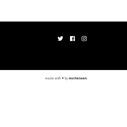
mortensen
made with
♥
by