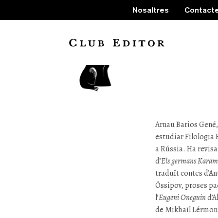
Nosaltres
Contact
Arnau
Arnau Barios Gené,
estudiar Filologia 
a Rússia. Ha revisa
d’
Els germans Karam
traduït contes d’A
Óssipov, proses pac
l’
Eugeni Oneguin
d’A
de Mikhaïl Lérmon