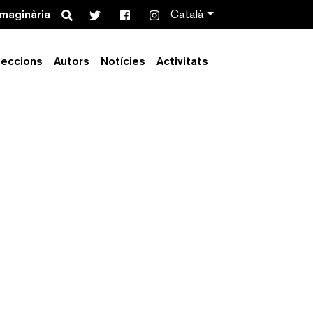
Search
imaginària
Català
leccions
Autors
Notícies
Activitats