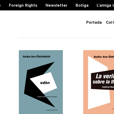
e
Foreign Rights
Newsletter
Botiga
L’amiga 
Portada
Col·
literatura islandesa