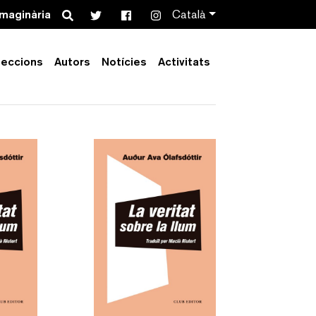
Search
imaginària
Català
leccions
Autors
Notícies
Activitats
Order by:
Collection