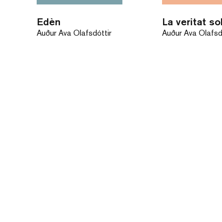
Edèn
Auður Ava Ólafsdóttir
Auður Ava Ólafsd