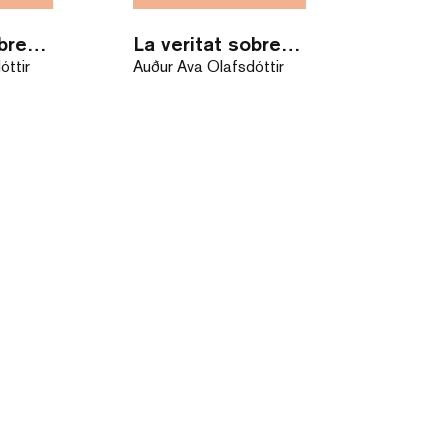
La veritat sobre la llum / eBook
La veritat sobre la llum
óttir
Auður Ava Ólafsdóttir