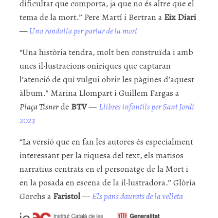
dificultat que comporta, ja que no és altre que el
tema de la mort.” Pere Martí i Bertran a
Eix Diari
—
Una rondalla per parlar de la mort
“Una història tendra, molt ben construïda i amb
unes il·lustracions oníriques que captaran
l’atenció de qui vulgui obrir les pàgines d’aquest
àlbum.” Marina Llompart i Guillem Fargas a
Plaça Tísner
de
BTV
—
Llibres infantils per Sant Jordi
2023
“La versió que en fan les autores és especialment
interessant per la riquesa del text, els matisos
narratius centrats en el personatge de la Mort i
en la posada en escena de la il·lustradora.” Glòria
Gorchs a
Faristol
—
Els pans daurats de la velleta