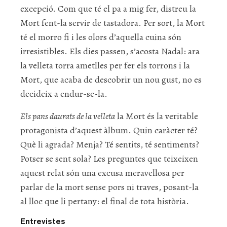
excepció. Com que té el pa a mig fer, distreu la
Mort fent-la servir de tastadora. Per sort, la Mort
té el morro fi i les olors d’aquella cuina són
irresistibles. Els dies passen, s’acosta Nadal: ara
la velleta torra ametlles per fer els torrons i la
Mort, que acaba de descobrir un nou gust, no es
decideix a endur-se-la.
Els pans daurats
de la velleta
la M
ort és la veritable
protagonista d’aquest àlbum. Quin caràcter té?
Què li agrada? Menja? Té sentits, té sentiments?
Potser se sent sola? Les preguntes que teixeixen
aquest relat són una excusa meravellosa per
parlar de la mort sense pors ni traves, posant-la
al lloc que li pertany: el final de tota història.
Entrevistes