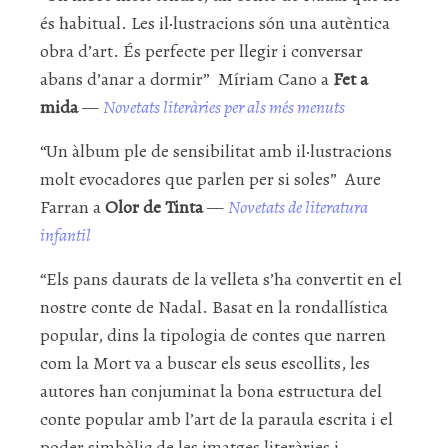
és habitual. Les il·lustracions són una autèntica
obra d’art. És perfecte per llegir i conversar
abans d’anar a dormir” Míriam Cano a
Fet a
mida
—
Novetats literàries per als més menuts
“Un àlbum ple de sensibilitat amb il·lustracions
molt evocadores que parlen per si soles” Aure
Farran a
Olor de Tinta
—
Novetats de literatura
infantil
“Els pans daurats de la velleta s’ha convertit en el
nostre conte de Nadal. Basat en la rondallística
popular, dins la tipologia de contes que narren
com la Mort va a buscar els seus escollits, les
autores han conjuminat la bona estructura del
conte popular amb l’art de la paraula escrita i el
poder simbòlic de les imatges literàries i