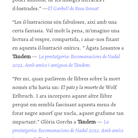
il·lustrades.” —
El Garbell de Rosa Sensat
“Les il·lustracions són fabuloses, així amb una
certa fantasia. Val molt la pena, m’imagino una
lectura al vespre, compartida, i anar-nos fixant
en aquesta il·lustració onírica. ” Àgata Losantos a
Tàndem
—
La prestatgeria: Recomanacions de Nadal
2022. Amb amics i amigues de Tàndem.
“Per mi, quan parlàvem de llibres sobre la mort
només n’hi havia un:
El pato y la muerte
de Wolf
Erlbruch. I ara incorporo aquest altre llibre
perquè em sembla fascinant aquesta mena de
forat negre amorf que xucla, aquest grafisme tan
impactant.” Glòria Gorchs a
Tàndem
—
La
prestatgeria: Recomanacions de Nadal 2022. Amb amics