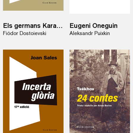
Els germans Karamàzov
Eugeni Oneguin
Fiódor Dostoievski
Aleksandr Puixkin