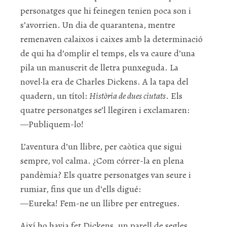
personatges que hi feinegen tenien poca son i
s’avorrien. Un dia de quarantena, mentre
remenaven calaixos i caixes amb la determinació
de qui ha d’omplir el temps, els va caure d’una
pila un manuscrit de lletra punxeguda. La
novel·la era de Charles Dickens. A la tapa del
quadern, un títol:
Història de dues ciutats
. Els
quatre personatges se’l llegiren i exclamaren:
—Publiquem-lo!
L’aventura d’un llibre, per caòtica que sigui
sempre, vol calma. ¿Com córrer-la en plena
pandèmia? Els quatre personatges van seure i
rumiar, fins que un d’ells digué:
—Eureka! Fem-ne un llibre per entregues.
Així ho havia fet Dickens, un parell de segles