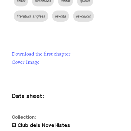
amor
aventures
ciutat
guerra
literatura anglesa
revolta
revolució
Download the first chapter
Cover Image
Data sheet:
Collection:
El Club dels Novel·listes