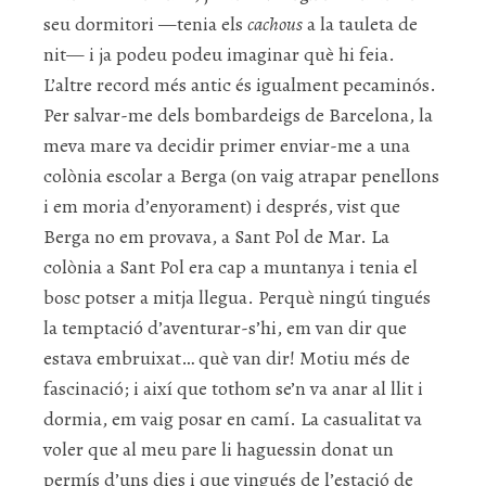
seu dormitori —tenia els
cachous
a la tauleta de
nit— i ja podeu podeu imaginar què hi feia.
L’altre record més antic és igualment pecaminós.
Per salvar-me dels bombardeigs de Barcelona, la
meva mare va decidir primer enviar-me a una
colònia escolar a Berga (on vaig atrapar penellons
i em moria d’enyorament) i després, vist que
Berga no em provava, a Sant Pol de Mar. La
colònia a Sant Pol era cap a muntanya i tenia el
bosc potser a mitja llegua. Perquè ningú tingués
la temptació d’aventurar-s’hi, em van dir que
estava embruixat… què van dir! Motiu més de
fascinació; i així que tothom se’n va anar al llit i
dormia, em vaig posar en camí. La casualitat va
voler que al meu pare li haguessin donat un
permís d’uns dies i que vingués de l’estació de