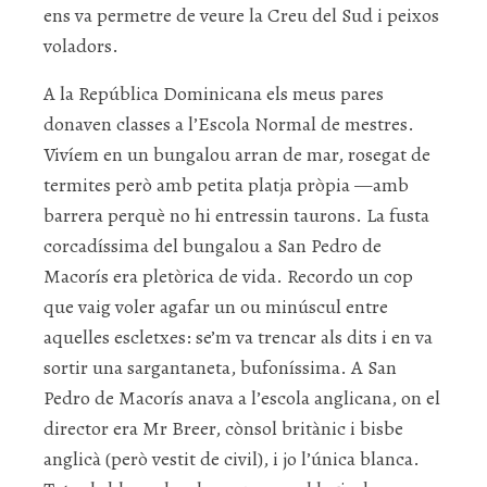
ens va permetre de veure la Creu del Sud i peixos
voladors.
A la República Dominicana els meus pares
donaven classes a l’Escola Normal de mestres.
Vivíem en un bungalou arran de mar, rosegat de
termites però amb petita platja pròpia —amb
barrera perquè no hi entressin taurons. La fusta
corcadíssima del bungalou a San Pedro de
Macorís era pletòrica de vida. Recordo un cop
que vaig voler agafar un ou minúscul entre
aquelles escletxes: se’m va trencar als dits i en va
sortir una sargantaneta, bufoníssima. A San
Pedro de Macorís anava a l’escola anglicana, on el
director era Mr Breer, cònsol britànic i bisbe
anglicà (però vestit de civil), i jo l’única blanca.