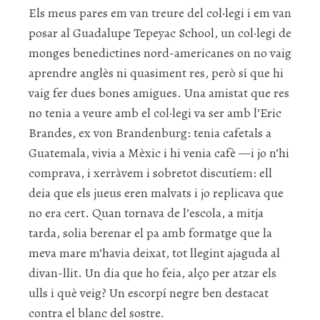
Els meus pares em van treure del col·legi i em van
posar al Guadalupe Tepeyac School, un col·legi de
monges benedictines nord-americanes on no vaig
aprendre anglès ni quasiment res, però sí que hi
vaig fer dues bones amigues. Una amistat que res
no tenia a veure amb el col·legi va ser amb l’Eric
Brandes, ex von Brandenburg: tenia cafetals a
Guatemala, vivia a Mèxic i hi venia cafè —i jo n’hi
comprava, i xerràvem i sobretot discutíem: ell
deia que els jueus eren malvats i jo replicava que
no era cert. Quan tornava de l’escola, a mitja
tarda, solia berenar el pa amb formatge que la
meva mare m’havia deixat, tot llegint ajaguda al
divan-llit. Un dia que ho feia, alço per atzar els
ulls i què veig? Un escorpí negre ben destacat
contra el blanc del sostre.