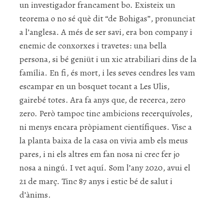
un investigador francament bo. Existeix un
teorema o no sé què dit “de Bohigas”, pronunciat
a l’anglesa. A més de ser savi, era bon company i
enemic de conxorxes i travetes: una bella
persona, si bé geniüt i un xic atrabiliari dins de la
família. En fi, és mort, i les seves cendres les vam
escampar en un bosquet tocant a Les Ulis,
gairebé totes. Ara fa anys que, de recerca, zero
zero. Però tampoc tinc ambicions recerquívoles,
ni menys encara pròpiament científiques. Visc a
la planta baixa de la casa on vivia amb els meus
pares, i ni els altres em fan nosa ni crec fer jo
nosa a ningú. I vet aquí. Som l’any 2020, avui el
21 de març. Tinc 87 anys i estic bé de salut i
d’ànims.