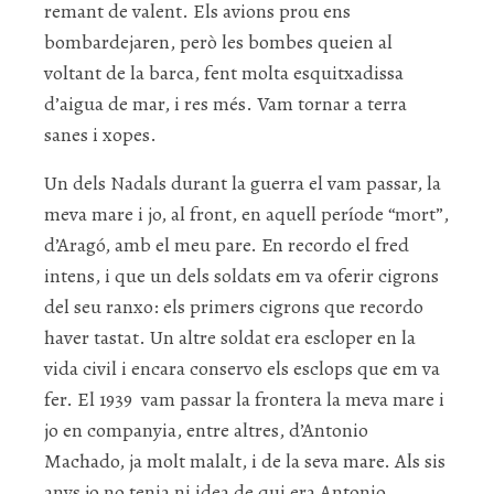
remant de valent. Els avions prou ens
bombardejaren, però les bombes queien al
voltant de la barca, fent molta esquitxadissa
d’aigua de mar, i res més. Vam tornar a terra
sanes i xopes.
Un dels Nadals durant la guerra el vam passar, la
meva mare i jo, al front, en aquell període “mort”,
d’Aragó, amb el meu pare. En recordo el fred
intens, i que un dels soldats em va oferir cigrons
del seu ranxo: els primers cigrons que recordo
haver tastat. Un altre soldat era escloper en la
vida civil i encara conservo els esclops que em va
fer. El 1939 vam passar la frontera la meva mare i
jo en companyia, entre altres, d’Antonio
Machado, ja molt malalt, i de la seva mare. Als sis
anys jo no tenia ni idea de qui era Antonio