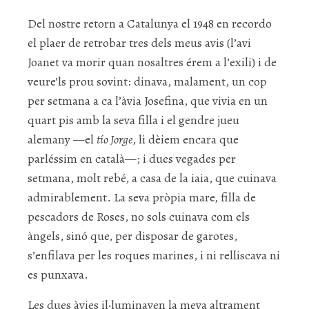
Del nostre retorn a Catalunya el 1948 en recordo
el plaer de retrobar tres dels meus avis (l’avi
Joanet va morir quan nosaltres érem a l’exili) i de
veure’ls prou sovint: dinava, malament, un cop
per setmana a ca l’àvia Josefina, que vivia en un
quart pis amb la seva filla i el gendre jueu
alemany —el
tío Jorge
, li dèiem encara que
parléssim en català—; i dues vegades per
setmana, molt rebé, a casa de la iaia, que cuinava
admirablement. La seva pròpia mare, filla de
pescadors de Roses, no sols cuinava com els
àngels, sinó que, per disposar de garotes,
s’enfilava per les roques marines, i ni relliscava ni
es punxava.
Les dues àvies il·luminaven la meva altrament