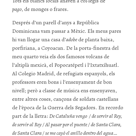
Tots els blancs locals anaven a col·legis de
pago
, de monges o frares.
Després d’un parell d’anys a República
Dominicana vam passar a Mèxic. Els meus pares
hi van llogar una casa d’
adobe
de planta baixa,
porfiriana, a Coyoacan. De la porta-finestra del
meu quarto veia els dos famosos volcans de
l’altiplà mexicà, el Popocatépetl i l’Ixtatxíhuatl.
Al Colegio Madrid, de refugiats espanyols, els
professors eren bons i l’ensenyament de bon
nivell; però a classe de música ens ensenyaven,
entre altres coses, cançons de soldats castellans
de l’època de la Guerra dels Segadors. En recordo
part de la lletra:
De Cataluña vengo / de servir al Rey,
de servir al Rey / Al pasar por el puente / de Santa Clara,
de Santa Clara / se me cayó el anillo dentro del agua
…