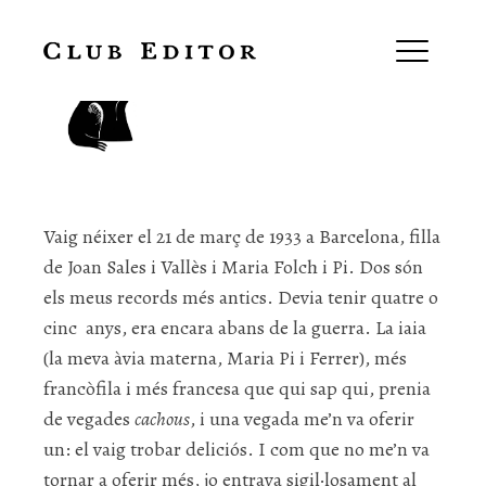
Núria Sales
Vaig néixer el 21 de març de 1933 a Barcelona, filla
de Joan Sales i Vallès i Maria Folch i Pi. Dos són
els meus records més antics. Devia tenir quatre o
cinc anys, era encara abans de la guerra. La iaia
(la meva àvia materna, Maria Pi i Ferrer), més
francòfila i més francesa que qui sap qui, prenia
de vegades
cachous
, i una vegada me’n va oferir
un: el vaig trobar deliciós. I com que no me’n va
tornar a oferir més, jo entrava sigil·losament al