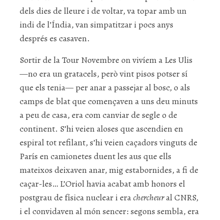
dels dies de lleure i de voltar, va topar amb un
indi de l’Índia, van simpatitzar i pocs anys
després es casaven.
Sortir de la Tour Novembre on vivíem a Les Ulis
—no era un gratacels, però vint pisos potser sí
que els tenia— per anar a passejar al bosc, o als
camps de blat que començaven a uns deu minuts
a peu de casa, era com canviar de segle o de
continent. S’hi veien aloses que ascendien en
espiral tot refilant, s’hi veien caçadors vinguts de
París en camionetes duent les aus que ells
mateixos deixaven anar, mig estabornides, a fi de
caçar-les… L’Oriol havia acabat amb honors el
postgrau de física nuclear i era
chercheur
al CNRS,
i el convidaven al món sencer: segons sembla, era