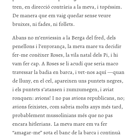
tren, en direcció contrària a la meva, i topéssim.
De manera que em vaig quedar sense veure
bruixes, ni fades, ni follets.
Abans no m’enviessin a la Berga del fred, dels
penellons i l’enyorança, la meva mare va decidir
fer-me conèixer Roses, la vila natal dels Pi, i hi
vam fer cap. A Roses se li acudí que seria maco
travessar la badia en barca, i vet-nos aquí —quan
de lluny, en el cel, apareixen uns puntets negres,
i els puntets s’atansen i zumzumegen, i aviat
ronquen: avions! I no pas avions republicans, no;
avions feixistes, com sabria molts anys més tard,
probablement mussolinians més que no pas
encara hitlerians. La meva mare em va fer
“amagar-me” sota el banc de la barca i continuà