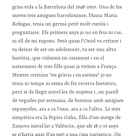
grisa vida a la Barcelona del 1948-1959. Una de les
meves tres amigues barcelonines, l’Anna Maria
Bohigas, tenia un germà petit molt curiós i
preguntaire. Els primers anys jo no en feia ni cas,
ni ell de mi suposo. Però quan l’Oriol va créixer i
va deixar de ser un adolescent, va ser una altra
història, que culminà en casament i en el
naixement de tres fills quan ja vivíem a França.
Mentre creixien “en gràcia i en saviesa” jo no
tenia ni temps ni esma de fer recerca històrica,
però sí de llegir novel·les de
suspense
i, un parell
de vegades per setmana, de berenar amb amigues
espanyoles, ara a ca l’una, ara a ca l’altra. La més
simpàtica era la Pepita Guha, filla d’un metge de
Zamora instal·lat a València, que als 18 o 19 anys
se n’havia anat d’
au pair
a una casa parisenca. Un