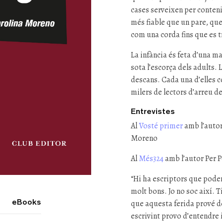
cases serveixen per conten
més fiable que un pare, que 
com una corda fins que es t
La infància és feta d’una m
sota l’escorça dels adults. 
descans. Cada una d’elles c
milers de lectors d’arreu de
Entrevistes
Al
Vosté primer
amb l’autor
Moreno
Al
Més324
amb l’autor Per 
“Hi ha escriptors que poden
molt bons. Jo no soc així. T
eBooks
que aquesta ferida prové d
escrivint provo d’entendre 