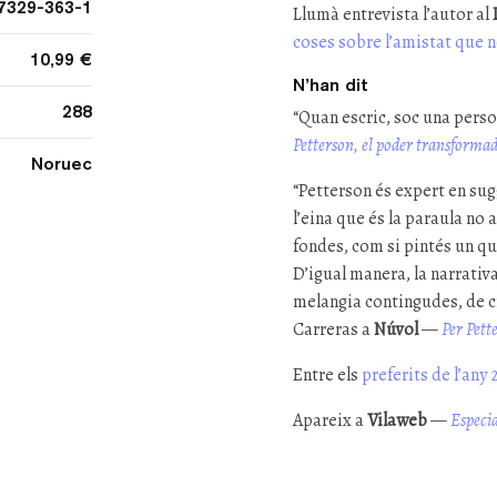
7329-363-1
Llumà entrevista l’autor al
coses sobre l’amistat que 
10,99 €
N’han dit
288
“Quan escric, soc una perso
Petterson, el poder transformad
Noruec
“Petterson és expert en sug
l’eina que és la paraula no
fondes, com si pintés un qua
D’igual manera, la narrativ
melangia contingudes, de 
Carreras a
Núvol
—
Per Pette
Entre els
preferits de l’any
Apareix a
Vilaweb
—
Especia