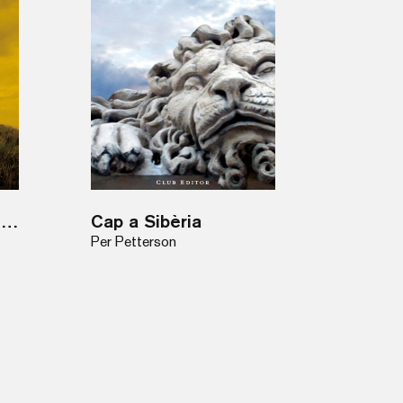
Maleeixo el riu del temps
Cap a Sibèria
Per Petterson