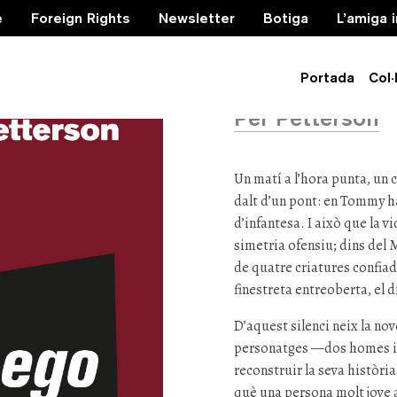
e
Foreign Rights
Newsletter
Botiga
L’amiga 
M’hi nego
Portada
Col·
Per Petterson
Un matí a l’hora punta, un 
dalt d’un pont: en Tommy ha
d’infantesa. I això que la v
simetria ofensiu; dins del M
de quatre criatures confiade
finestreta entreoberta, el d
D’aquest silenci neix la nov
personatges —dos homes i 
reconstruir la seva història
què una persona molt jove 