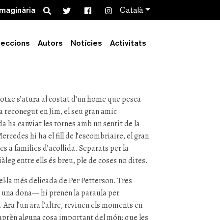
Search
imaginària
Català
 / eBook
leccions
Autors
Notícies
Activitats
cotxe s’atura al costat d’un home que pesca
 reconegut en Jim, el seu gran amic
ida ha canviat les tornes amb un sentit de la
ercedes hi ha el fill de l’escombriaire, el gran
s a famílies d’acollida. Separats per la
iàleg entre ells és breu, ple de coses no dites.
el·la més delicada de Per Petterson. Tres
una dona— hi prenen la paraula per
. Ara l’un ara l’altre, reviuen els moments en
aprèn alguna cosa important del món: que les