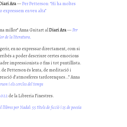
Diari Ara
—
Per Petterson: “Hi ha moltes
no expressem en veu alta”
na millor” Anna Guitart al
Diari Ara
—
Per
or de la literatura.
gerir, en no expressar directament, com si
 arribés a poder descriure certes emocions
dre impressionista o fins i tot puntillista.
a de Petterson és lenta, de meditació i
creació d’atmosferes tardorenques…” Anna
rson i els cercles del temps
 2022
de la Libreria Finestres.
l llibres per Nadal: 55 títols de ficció i 15 de poesia