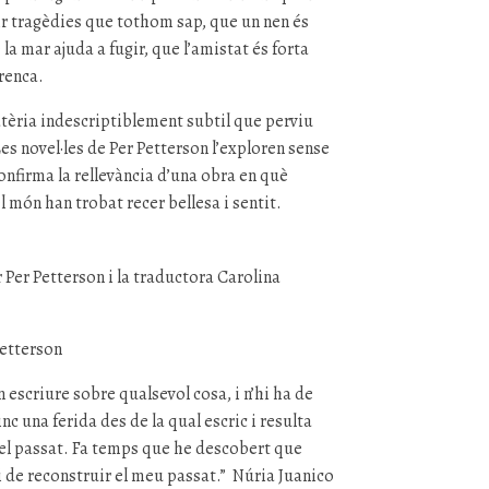
ir tragèdies que tothom sap, que un nen és
la mar ajuda a fugir, que l’amistat és forta
renca.
atèria indescriptiblement subtil que perviu
Les novel·les de Per Petterson l’exploren sense
onfirma la rellevància d’una obra en què
l món han trobat recer bellesa i sentit.
 Per Petterson i la traductora Carolina
Petterson
 escriure sobre qualsevol cosa, i n’hi ha de
inc una ferida des de la qual escric i resulta
el passat. Fa temps que he descobert que
i de reconstruir el meu passat.” Núria Juanico