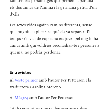
Són tres els personatges que prenen la paraula:
els dos amics de l’ànima i la germana petita d’un
d’ells.
Les seves vides agafen camins diferents, sense
que puguin explicar-se què els va separar. El
temps se’n va i de cop ja no ets jove: pel mig hi ha
amics amb qui voldries reconciliar-te i persones a
qui mai no podràs perdonar.
Entrevistes
Al
Vosté primer
amb l’autor Per Petterson i la
traductora Carolina Moreno
Al
Més324
amb l’autor Per Petterson
“Hi ha escriptors que poden escriure sobre