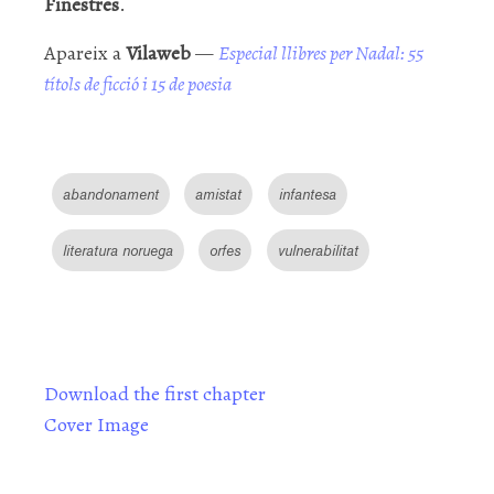
Finestres
.
Apareix a
Vilaweb
—
Especial llibres per Nadal: 55
títols de ficció i 15 de poesia
abandonament
amistat
infantesa
literatura noruega
orfes
vulnerabilitat
Download the first chapter
Cover Image