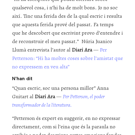
qualsevol cosa, i n’hi ha de molt bons. Jo no soc
així. Tinc una ferida des de la qual escric i resulta
que aquesta ferida prové del passat. Fa temps
que he descobert que escrivint provo d’entendre i
de reconstruir el meu passat.” Núria Juanico
Llumà entrevista l’autor al
Diari Ara
—
Per
Petterson: “Hi ha moltes coses sobre l’amistat que
no expressem en veu alta”
N’han dit
“Quan escric, soc una persona millor” Anna
Guitart al
Diari Ara
—
Per Petterson, el poder
transformador de la literatura.
“Petterson és expert en suggerir, en no expressar
directament, com si l’eina que és la paraula no
arribés a poder descriure certes emocions fondes,