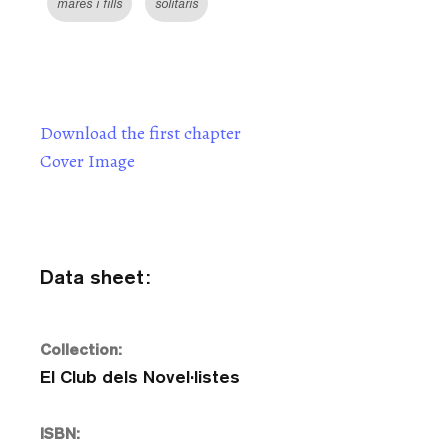
mares i fills
solitaris
Download the first chapter
Cover Image
Data sheet:
Collection:
El Club dels Novel·listes
ISBN: