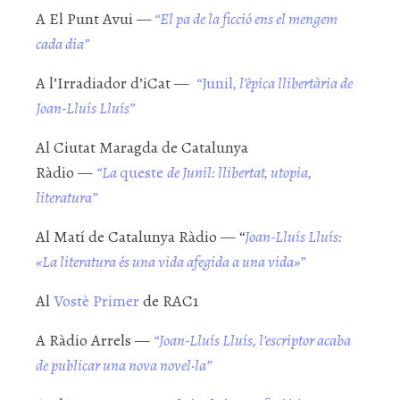
A El Punt Avui —
“El pa de la ficció ens el mengem
cada dia”
A l’Irradiador d’iCat —
“
Junil
, l’èpica llibertària de
Joan-Lluís Lluís”
Al Ciutat Maragda de Catalunya
Ràdio —
“
La
queste
de Junil: llibertat, utopia,
literatura”
Al Matí de Catalunya Ràdio — “
Joan-Lluís Lluís:
«La literatura és una vida afegida a una vida»”
Al
Vostè Primer
de RAC1
A Ràdio Arrels —
“Joan-Lluís Lluís, l’escriptor acaba
de publicar una nova novel·la”