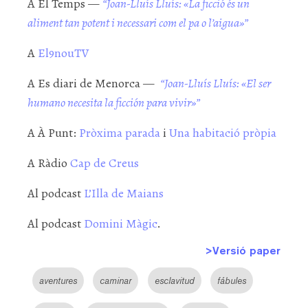
A El Temps —
“Joan-Lluís Lluís: «La ficció és un
aliment tan potent i necessari com el pa o l’aigua»”
A
El9nouTV
A Es diari de Menorca —
“Joan-Lluís Lluís: «El ser
humano necesita la ficción para vivir»”
A À Punt:
Pròxima parada
i
Una habitació pròpia
A Ràdio
Cap de Creus
Al podcast
L’Illa de Maians
Al podcast
Domini Màgic
.
>Versió paper
aventures
caminar
esclavitud
fábules