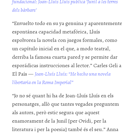
fundacional: Joan-Lluís Lluís publica ‘Junil a les terres
dels bàrbars’
“Envuelto todo en su ya genuina y aparentemente
espontánea capacidad metafórica, Lluís
espolvorea la novela con juegos formales, como
un capítulo inicial en el que, a modo teatral,
derriba la famosa cuarta pared y se permite dar
esporádicas instrucciones al lector.” Carles Geli a
El País —
Joan-Lluís Lluís: “He hecho una novela
libertaria en la Roma Imperial”
“Jo no sé quant hi ha de Joan-Lluís Lluís en els
personatges, allò que tantes vegades preguntem
als autors, però estic segura que aquest
enamorament de la Junil [per Ovidi, per la
literatura i per la poesia] també és el seu.” Anna