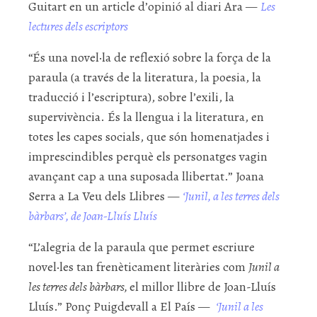
Guitart en un article d’opinió al diari Ara —
Les
lectures dels escriptors
“És una novel·la de reflexió sobre la força de la
paraula (a través de la literatura, la poesia, la
traducció i l’escriptura), sobre l’exili, la
supervivència. És la llengua i la literatura, en
totes les capes socials, que són homenatjades i
imprescindibles perquè els personatges vagin
avançant cap a una suposada llibertat.” Joana
Serra a La Veu dels Llibres —
‘Junil, a les terres dels
bàrbars’, de Joan-Lluís Lluís
“L’alegria de la paraula que permet escriure
novel·les tan frenèticament literàries com
Junil a
les terres dels bàrbars,
el millor llibre de Joan-Lluís
Lluís.” Ponç Puigdevall a El País —
‘Junil a les