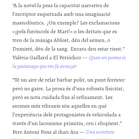
“A la novel·la pesa la capacitat narrativa de
l’escriptor esquitxada amb una imaginació
mastodòntica. ¿Un exemple? Les exclamacions
«¡pels furóncols de Mart!» o les deïtats que es
treu de la màniga Ablost, déu del semen, o
Dumisté, déu de la sang. Encara deu estar rient.”
Valèria Gaillard a El Periódico —
Quan un poema és
la pastanaga que ens fa avançar
“Té un aire de relat bàrbar polit, un punt feréstec
però no gaire. La prosa és d’una robusta fisicitat,
però es nota cuidada fins al refinament. Les
escenes més vibrants són aquelles en què
l’experiència dels protagonistes és vehiculada a
través d’un laconisme primitiu, cru i eloqüent.”
Pere Antoni Pons al diari Ara —
Una aventura