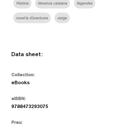
Història
literatura catalana
llegendes
novel·la d'aventures
viatge
Data sheet:
Collection:
eBooks
eISBN:
9788473293075
Preu: