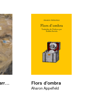
L’home del barret vermell
Flors d’ombra
Aharon Appelfeld