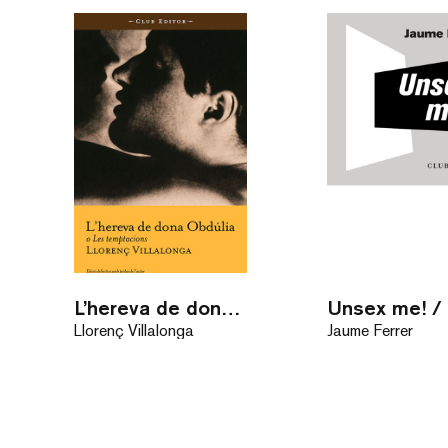
L’hereva de dona Obdúlia o Les temptacions
Llorenç Villalonga
Jaume Ferrer