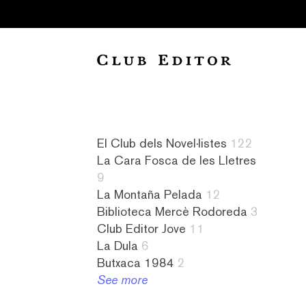
Collection
El Club dels Novel·listes
122
La Cara Fosca de les Lletres
9
La Montaña Pelada
12
Biblioteca Mercè Rodoreda
3
Club Editor Jove
11
La Dula
6
Audiollibres
a
Novel·listes
4
Butxaca 1984
2
1
contrallum
122
literatura
See more
Biblioteca
1
L&#8217;amiga
islandesa