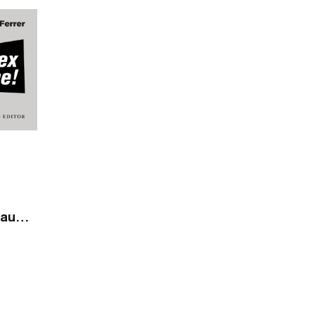
Unsex me! / audiollibre