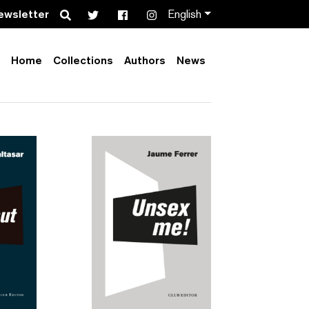
Search
ewsletter
English
Home
Collections
Authors
News
Order by:
Collection