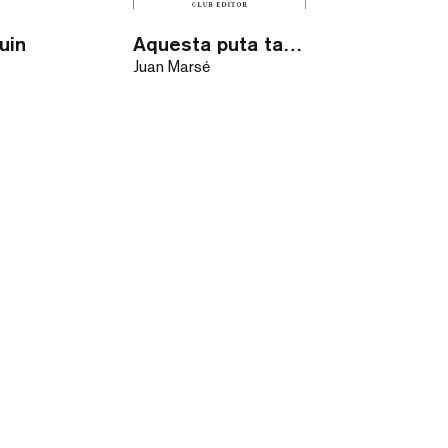
uin
Aquesta puta tan distingida / eBook
Juan Marsé