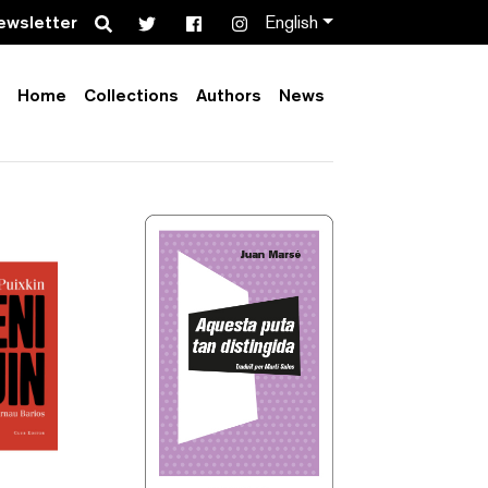
Search
ewsletter
English
Home
Collections
Authors
News
Order by:
Collection