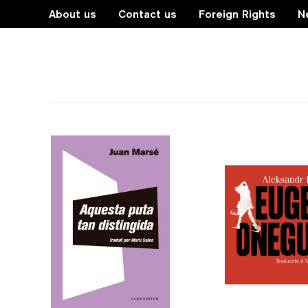
About us
Contact us
Foreign Rights
N
ficció