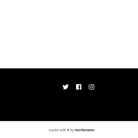
mortensen
made with
♥
by