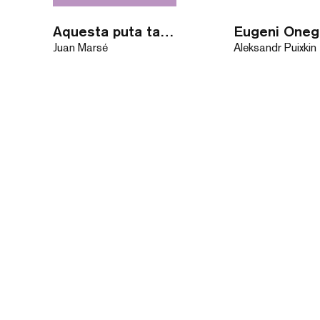
Aquesta puta tan distingida
Eugeni Oneg
Juan Marsé
Aleksandr Puixkin