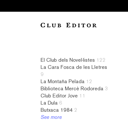
Collection
El Club dels Novel·listes
122
La Cara Fosca de les Lletres
Audiollibres
a
Novel·listes
4
9
1
contrallum
122
literatura
La Montaña Pelada
12
Biblioteca
1
L&#8217;amiga
islandesa
Biblioteca Mercè Rodoreda
3
Mercè
abandonament
imaginària
1
Club Editor Jove
11
Rodoreda
1
8
literatura
La Dula
6
3
absurd
La
israeliana
Butxaca 1984
2
Butxaca
1
Cara
2
See more
1984
abús
Fosca
literatura