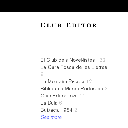
Collection
El Club dels Novel·listes
122
La Cara Fosca de les Lletres
Audiollibres
a
Novel·listes
4
9
1
contrallum
122
literatura
La Montaña Pelada
12
Biblioteca
1
L&#8217;amiga
islandesa
Biblioteca Mercè Rodoreda
3
Mercè
abandonament
imaginària
1
Club Editor Jove
11
Rodoreda
1
8
literatura
La Dula
6
3
absurd
La
israeliana
Butxaca 1984
2
Butxaca
1
Cara
2
See more
1984
abús
Fosca
literatura