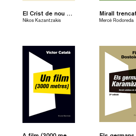
El Crist de nou crucificat
Mirall trenca
Nikos Kazantzakis
Mercè Rodoreda
A film (3000 meters)