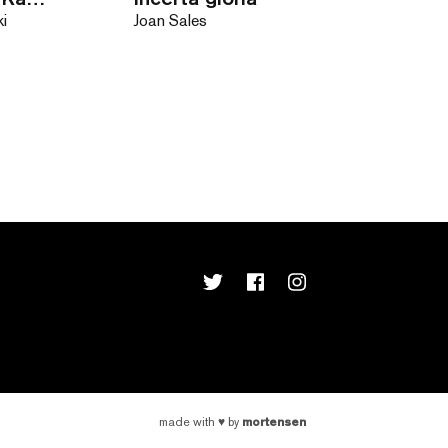
ki
Joan Sales
mortensen
made with
♥
by