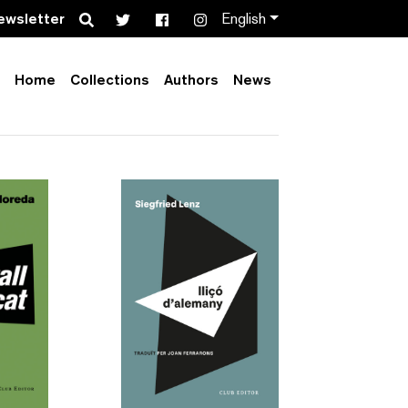
Search
ewsletter
English
Home
Collections
Authors
News
Order by:
Collection