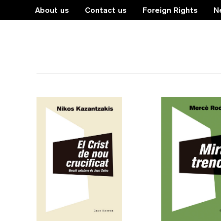
About us
Contact us
Foreign Rights
N
novel·la-riu