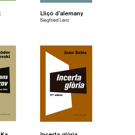
t
Lliçó d’alemany
Siegfried Lenz
Els germans Karamàzov
Incerta glòria