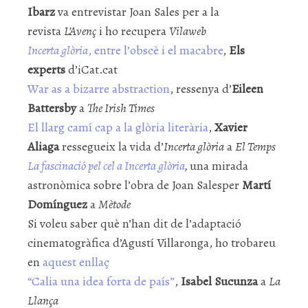
Ibarz
va entrevistar Joan Sales per a la
revista
L’Avenç
i ho recupera
Vilaweb
Incerta glòria
, entre l’obscè i el macabre
,
Els
experts
d’iCat.cat
War as a bizarre abstraction
, ressenya d’
Eileen
Battersby
a
The Irish Times
El llarg camí cap a la glòria literària
,
Xavier
Aliaga
ressegueix la vida d’
Incerta glòria
a
El Temps
La fascinació pel cel a Incerta glòria
,
una mirada
astronòmica sobre l’obra de Joan Salesper
Martí
Domínguez
a
Mètode
Si voleu saber què n’han dit de l’adaptació
cinematogràfica d’Agustí Villaronga, ho trobareu
en
aquest enllaç
“Calia una idea forta de país”
,
Isabel Sucunza
a
La
Llança