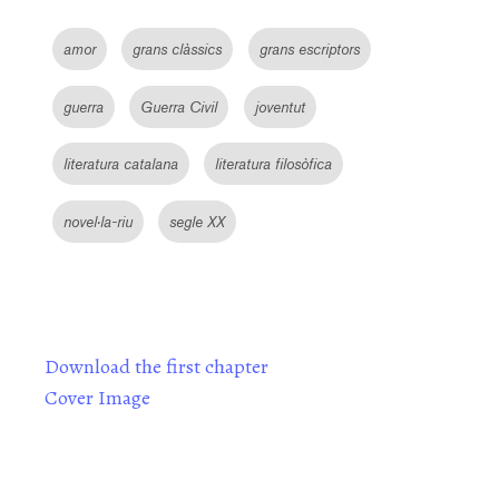
amor
grans clàssics
grans escriptors
guerra
Guerra Civil
joventut
literatura catalana
literatura filosòfica
novel·la-riu
segle XX
Download the first chapter
Cover Image