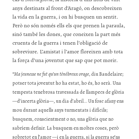
anys destinats al front d’Aragó, on descobreixen
la vida en la guerra, i on hi busquen un sentit.
Però no són només ells els que prenen la paraula,
sinó també les dones, que coneixen la part més
cruenta de la guerra i tenen l’obligació de
sobreviure. L’amistat i l’amor floreixen amb tota
la força d’una joventut que sap que pot morir.
“
Ma jeunesse ne fut qu’un ténébreux orage
, diu Baudelaire;
potser tota joventut ho ha estat, ho és, ho serà. Una
tempesta tenebrosa travessada de llampecs de glòria
—d’incerta glòria—, un dia d’abril… Un fosc afany ens
mou durant aquells anys turmentats i difícils;
busquem, conscientment o no, una glòria que no
sabríem definir. La busquem en moltes coses, però
sobretot en l’amor —i en la guerra, si la guerra se’ns