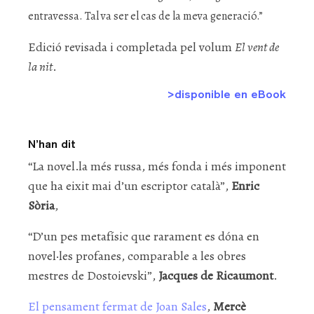
entravessa. Tal va ser el cas de la meva generació.”
Edició revisada i completada pel volum
El vent de
la nit
.
>disponible en eBook
N’han dit
“La novel.la més russa, més fonda i més imponent
que ha eixit mai d’un escriptor català”,
Enric
Sòria
,
“D’un pes metafísic que rarament es dóna en
novel·les profanes, comparable a les obres
mestres de Dostoievski”,
Jacques de Ricaumont
.
El pensament fermat de Joan Sales
,
Mercè