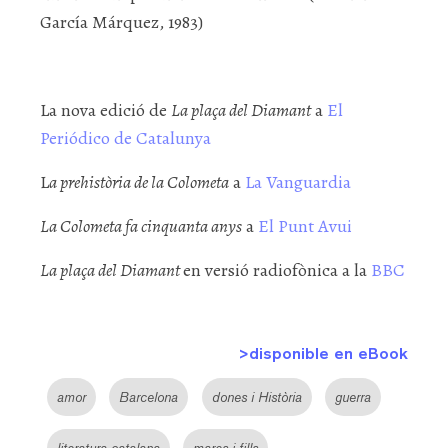
García Márquez, 1983)
La nova edició de
La plaça del Diamant
a
El
Periódico de Catalunya
L
a prehistòria de la Colometa
a
La Vanguardia
La Colometa fa cinquanta anys
a
El Punt Avui
La plaça del Diamant
en versió radiofònica a la
BBC
>disponible en eBook
amor
Barcelona
dones i Història
guerra