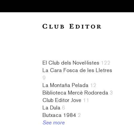
Collection
El Club dels Novel·listes
122
La Cara Fosca de les Lletres
9
La Montaña Pelada
12
Biblioteca Mercè Rodoreda
3
Club Editor Jove
11
La Dula
6
Audiollibres
a
Novel·listes
4
Butxaca 1984
2
1
contrallum
122
literatura
See more
Biblioteca
1
L&#8217;amiga
islandesa