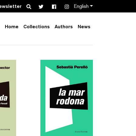
Search
ewsletter
English
Home
Collections
Authors
News
Order by:
Collection