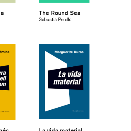
da
The Round Sea
Sebastià Perelló
Fugir era el més bell que teníem
La vida material