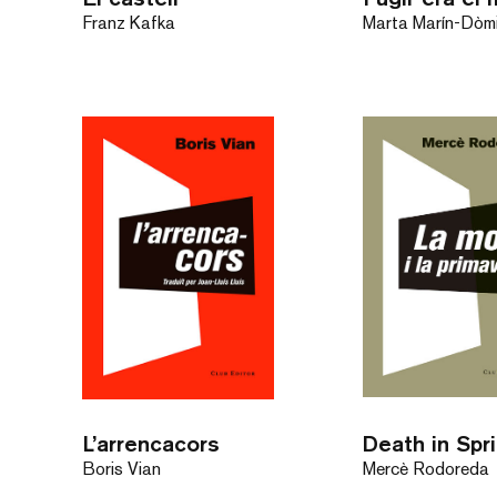
Franz Kafka
Marta Marín-Dòm
L’arrencacors
Death in Spr
Boris Vian
Mercè Rodoreda