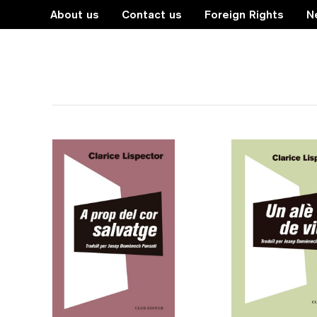
About us
Contact us
Foreign Rights
N
literatura filosòfica