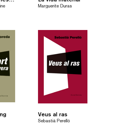
ine
Marguerite Duras
ing
Veus al ras
Sebastià Perelló