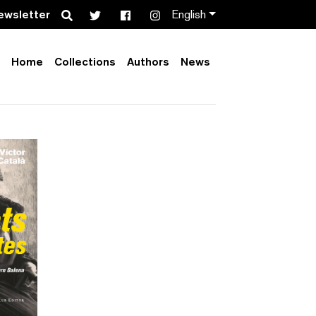
Search
ewsletter
English
Home
Collections
Authors
News
Order by:
Collection