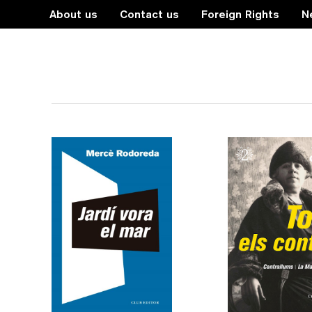
About us
Contact us
Foreign Rights
N
grans escriptores