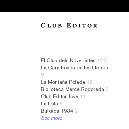
Collection
El Club dels Novel·listes
122
La Cara Fosca de les Lletres
Audiollibres
a
Novel·listes
4
9
1
contrallum
122
literatura
La Montaña Pelada
12
Biblioteca
1
L&#8217;amiga
islandesa
Biblioteca Mercè Rodoreda
3
Mercè
abandonament
imaginària
1
Club Editor Jove
11
Rodoreda
1
8
literatura
La Dula
6
3
absurd
La
israeliana
Butxaca 1984
2
Butxaca
1
Cara
2
See more
1984
abús
Fosca
literatura