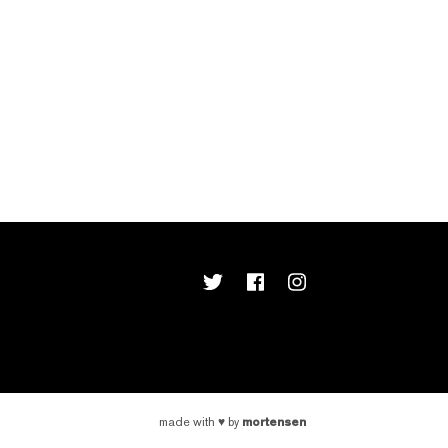
mortensen
made with
♥
by