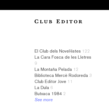
Collection
El Club dels Novel·listes
122
La Cara Fosca de les Lletres
Audiollibres
a
Novel·listes
4
9
1
contrallum
122
literatura
La Montaña Pelada
12
Biblioteca
1
L&#8217;amiga
islandesa
Biblioteca Mercè Rodoreda
3
Mercè
abandonament
imaginària
1
Club Editor Jove
11
Rodoreda
1
8
literatura
La Dula
6
3
absurd
La
israeliana
Butxaca 1984
2
Butxaca
1
Cara
2
See more
1984
abús
Fosca
literatura