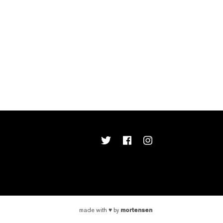
mortensen
made with
♥
by