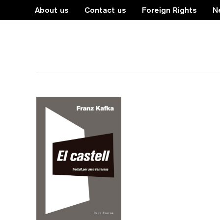
About us
Contact us
Foreign Rights
N
absurd