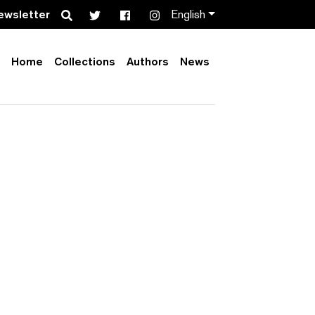
Search
ewsletter
English
Home
Collections
Authors
News
Order by:
Collection