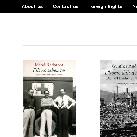
About us
Contact us
Foreign Rights
N
La Cara Fosca de les Lletres