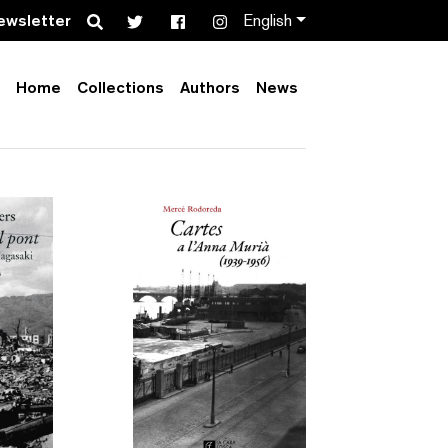
Search
ewsletter
English
Home
Collections
Authors
News
Order by:
Collection