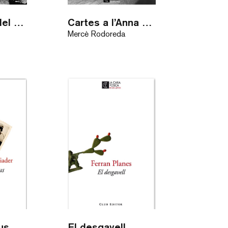
L’home dalt del pont
Cartes a l’Anna Murià
Mercè Rodoreda
us
El desgavell