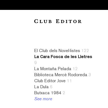
Collection
El Club dels Novel·listes
122
La Cara Fosca de les Lletres
9
La Montaña Pelada
12
Audiollibres
a
Novel·listes
4
Biblioteca Mercè Rodoreda
3
1
contrallum
122
literatura
Club Editor Jove
11
Biblioteca
1
L&#8217;amiga
islandesa
La Dula
6
Mercè
abandonament
imaginària
1
Butxaca 1984
2
Rodoreda
1
8
literatura
See more
3
absurd
La
israeliana
Butxaca
1
Cara
2