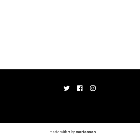
mortensen
made with
♥
by