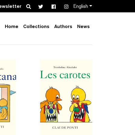
Search
ewsletter
English
Home
Collections
Authors
News
Order by:
Collection