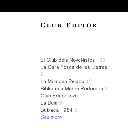
Collection
El Club dels Novel·listes
122
La Cara Fosca de les Lletres
Audiollibres
a
Novel·listes
4
9
1
contrallum
122
literatura
La Montaña Pelada
12
Biblioteca
1
L&#8217;amiga
islandesa
Biblioteca Mercè Rodoreda
3
Mercè
abandonament
imaginària
1
Club Editor Jove
11
Rodoreda
1
8
literatura
La Dula
6
3
absurd
La
israeliana
Butxaca 1984
2
Butxaca
1
Cara
2
See more
1984
abús
Fosca
literatura