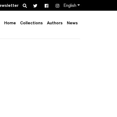
Search
ewsletter
English
Home
Collections
Authors
News
Order by:
Collection