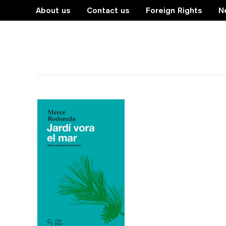
About us
Contact us
Foreign Rights
N
Estius