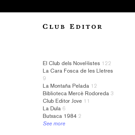
Collection
El Club dels Novel·listes
122
La Cara Fosca de les Lletres
Audiollibres
a
Novel·listes
4
9
1
contrallum
122
literatura
La Montaña Pelada
12
Biblioteca
1
L&#8217;amiga
islandesa
Biblioteca Mercè Rodoreda
3
Mercè
abandonament
imaginària
1
Club Editor Jove
11
Rodoreda
1
8
literatura
La Dula
6
3
absurd
La
israeliana
Butxaca 1984
2
Butxaca
1
Cara
2
See more
1984
abús
Fosca
literatura