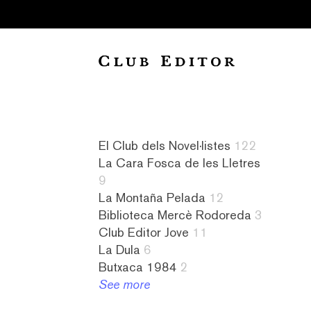
Collection
El Club dels Novel·listes
122
La Cara Fosca de les Lletres
Audiollibres
a
Novel·listes
4
9
1
contrallum
122
literatura
La Montaña Pelada
12
Biblioteca
1
L&#8217;amiga
islandesa
Biblioteca Mercè Rodoreda
3
Mercè
abandonament
imaginària
1
Club Editor Jove
11
Rodoreda
1
8
literatura
La Dula
6
3
absurd
La
israeliana
Butxaca 1984
2
Butxaca
1
Cara
2
See more
1984
abús
Fosca
literatura