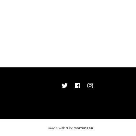
mortensen
made with
♥
by