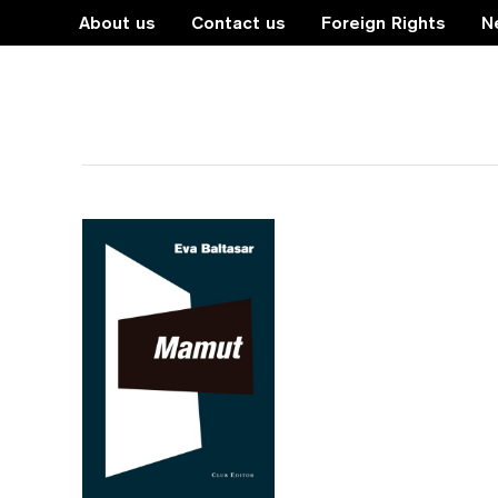
About us
Contact us
Foreign Rights
N
llibertat