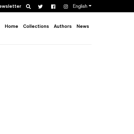
Search
ewsletter
English
Home
Collections
Authors
News
Order by:
Collection