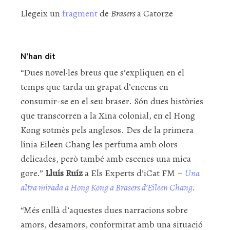
Llegeix un
fragment
de
Brasers
a Catorze
N’han dit
“Dues novel·les breus que s’expliquen en el
temps que tarda un grapat d’encens en
consumir-se en el seu braser. Són dues històries
que transcorren a la Xina colonial, en el Hong
Kong sotmès pels anglesos. Des de la primera
línia Eileen Chang les perfuma amb olors
delicades, però també amb escenes una mica
gore.”
Lluís Ruíz
a Els Experts d’iCat FM
–
Una
altra mirada a Hong Kong a Brasers d’Eileen Chang
.
“Més enllà d’aquestes dues narracions sobre
amors, desamors, conformitat amb una situació