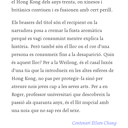
el Hong Kong dels anys trenta, on xinesos i
britànics conviuen i es fusionen amb cert perill.
Els brasers del títol són el recipient on la
narradora posa a cremar la fusta aromàtica
perquè es vagi consumint mentre explica la
història. Però també són el lloc on el cor d’una
persona es consumeix fins a la desaparició. Quin
és aquest lloc? Per a la Weilong, és el casal luxós
d’una tia que la introdueix en les altes esferes de
Hong Kong, no pas per protegir-la sinó per
atreure nois joves cap a les seves arts. Per a en
Roger, professor universitari que descobreix la
passió als quaranta anys, és el llit nupcial amb
una noia que no sap res del sexe.
Centenari Eileen Chang