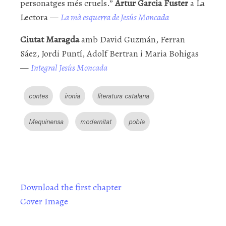
personatges més cruels.”
Artur Garcia Fuster
a La
Lectora —
La mà esquerra de Jesús Moncada
Ciutat Maragda
amb David Guzmán, Ferran
Sáez, Jordi Puntí, Adolf Bertran i Maria Bohigas
—
Integral Jesús Moncada
contes
ironia
literatura catalana
Mequinensa
modernitat
poble
Download the first chapter
Cover Image