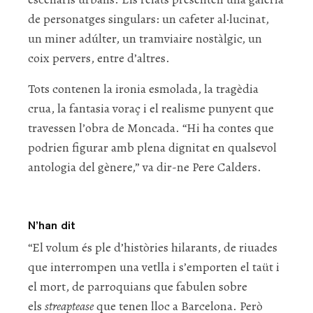
de personatges singulars: un cafeter al·lucinat,
un miner adúlter, un tramviaire nostàlgic, un
coix pervers, entre d’altres.
Tots contenen la ironia esmolada, la tragèdia
crua, la fantasia voraç i el realisme punyent que
travessen l’obra de Moncada. “Hi ha contes que
podrien figurar amb plena dignitat en qualsevol
antologia del gènere,” va dir-ne Pere Calders.
N’han dit
“El volum és ple d’històries hilarants, de riuades
que interrompen una vetlla i s’emporten el taüt i
el mort, de parroquians que fabulen sobre
els
streaptease
que tenen lloc a Barcelona. Però