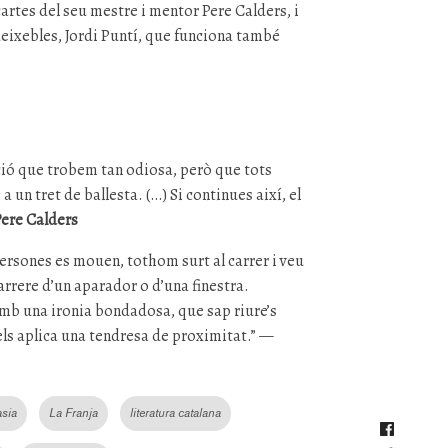
artes del seu mestre i mentor Pere Calders, i
deixebles, Jordi Puntí, que funciona també
cció que trobem tan odiosa, però que tots
a un tret de ballesta. (…) Si continues així, el
Pere Calders
ersones es mouen, tothom surt al carrer i veu
arrere d’un aparador o d’una finestra.
amb una ironia bondadosa, que sap riure’s
els aplica una tendresa de proximitat.” —
asia
La Franja
literatura catalana