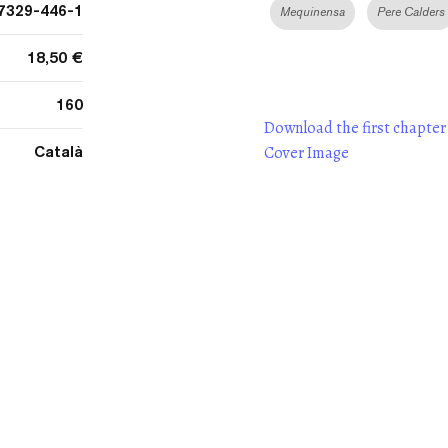
7329-446-1
Mequinensa
Pere Calders
18,50 €
160
Download the first chapter
Català
Cover Image