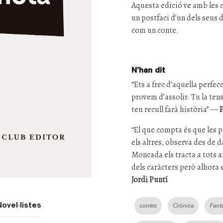
Aquesta edició ve amb les c
un postfaci d’un dels seus 
com un conte.
N’han dit
“Ets a frec d’aquella perfe
provem d’assolir. Tu la tens 
teu recull farà història” —
“El que compta és que les p
els altres, observa des de d
Moncada els tracta a tots 
dels caràcters però alhora 
Jordi Puntí
Novel·listes
contes
Crònica
Fant