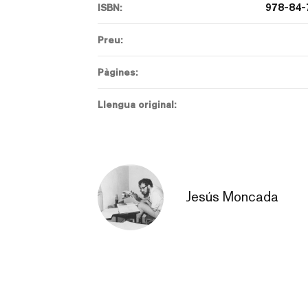
978-84-
ISBN:
Preu:
Pàgines:
Llengua original:
Jesús Moncada