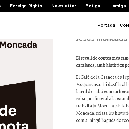
e
Foreign Rights
Newsletter
Botiga
L’amiga 
El Cafè d
Portada
Col·
Jesús Moncada
El recull de contes més fam
catalanes, amb històries per
El Cafè de la Granota és l’e
Mequinensa. Hi desfila el bo
barril de sabó com un heroi
robar, un funeral al costat
treball a la Mort… Amb la b
Moncada, relata les històr
com si ningú hagués de rec