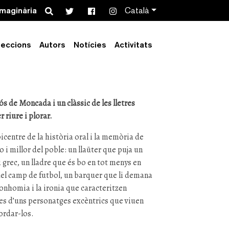
Search
imaginària
Català
e la Granota
leccions
Autors
Notícies
Activitats
ós de Moncada i un clàssic de les lletres
 riure i plorar.
picentre de la història oral i la memòria de
 i millor del poble: un llaüter que puja un
 grec, un lladre que és bo en tot menys en
 del camp de futbol, un barquer que li demana
onhomia i la ironia que caracteritzen
ies d’uns personatges excèntrics que viuen
ordar-los.