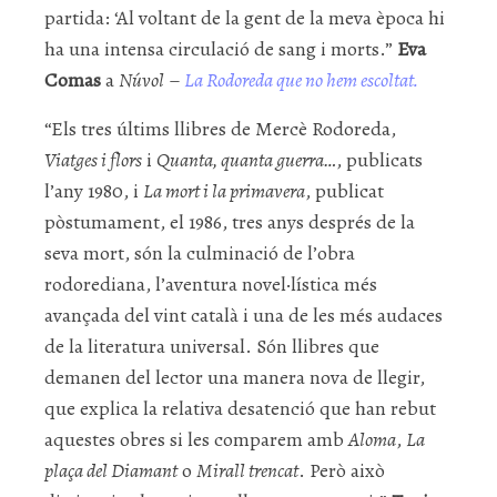
partida: ‘Al voltant de la gent de la meva època hi
ha una intensa circulació de sang i morts.”
Eva
Comas
a
Núvol
–
La Rodoreda que no hem escoltat.
“Els tres últims llibres de Mercè Rodoreda,
Viatges i flors
i
Quanta, quanta guerra…
, publicats
l’any 1980, i
La mort i la primavera
, publicat
pòstumament, el 1986, tres anys després de la
seva mort, són la culminació de l’obra
rodorediana, l’aventura novel·lística més
avançada del vint català i una de les més audaces
de la literatura universal. Són llibres que
demanen del lector una manera nova de llegir,
que explica la relativa desatenció que han rebut
aquestes obres
si les comparem amb
Aloma
,
La
plaça del Diamant
o
Mirall trencat
. Però això