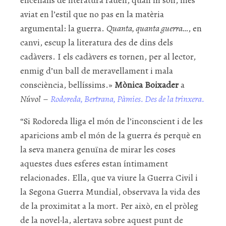
encenalls de literatura rauen, quan hi són, més
aviat en l’estil que no pas en la matèria
argumental: la guerra.
Quanta, quanta guerra…
, en
canvi, escup la literatura des de dins dels
cadàvers. I els cadàvers es tornen, per al lector,
enmig d’un ball de meravellament i mala
consciència, bellíssims.»
Mònica Boixader
a
Núvol
–
Rodoreda, Bertrana, Pàmies. Des de la trinxera.
“Si Rodoreda lliga el món de l’inconscient i de les
aparicions amb el món de la guerra és perquè en
la seva manera genuïna de mirar les coses
aquestes dues esferes estan íntimament
relacionades. Ella, que va viure la Guerra Civil i
la Segona Guerra Mundial, observava la vida des
de la proximitat a la mort. Per això, en el pròleg
de la novel·la, alertava sobre aquest punt de