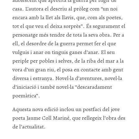
adolescent que aprofita la guerra per fugir de
casa. L’autora el descriu al pròleg com “un noi
encara amb la llet als llavis, que, com als poetes,
tot el que veu el deixa sorprès”. És segurament el
personatge més tendre de tota la seva obra. Per a
ell, el desordre de la guerra permet fer el que
vulguis i anar on tinguis ganes d’anar. El seu
periple per pobles i selves, de la riba del mar a la
vora d’un gran riu, el posa en contacte amb gent
diversa i estranya. Novel·la d’aventures, novel·la
d’iniciació i també novel·la “descaradament
poemàtica”.
Aquesta nova edició inclou un postfaci del jove
poeta Jaume Coll Mariné, que rellegeix l’obra des
de l’actualitat.