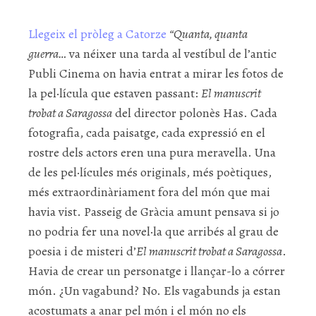
Llegeix el pròleg a Catorze
“Quanta, quanta
guerra…
va néixer una tarda al vestíbul de l’antic
Publi Cinema on havia entrat a mirar les fotos de
la pel·lícula que estaven passant:
El manuscrit
trobat a Saragossa
del director polonès Has. Cada
fotografia, cada paisatge, cada expressió en el
rostre dels actors eren una pura meravella. Una
de les pel·lícules més originals, més poètiques,
més extraordinàriament fora del món que mai
havia vist. Passeig de Gràcia amunt pensava si jo
no podria fer una novel·la que arribés al grau de
poesia i de misteri d’
El manuscrit trobat a Saragossa
.
Havia de crear un personatge i llançar-lo a córrer
món. ¿Un vagabund? No. Els vagabunds ja estan
acostumats a anar pel món i el món no els