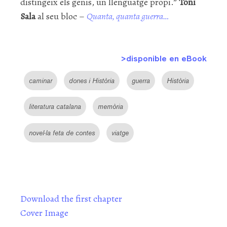
distingeix els genis, un llenguatge propi.”
Toni
Sala
al seu bloc –
Quanta, quanta guerra…
>disponible en eBook
caminar
dones i Història
guerra
Història
literatura catalana
memòria
novel·la feta de contes
viatge
Download the first chapter
Cover Image