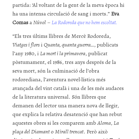
partida: ‘Al voltant de la gent de la meva època hi
ha una intensa circulació de sang i morts.”
Eva
Comas
a
Núvol
–
La Rodoreda que no hem escoltat.
“Els tres últims llibres de Mercè Rodoreda,
Viatges i flors
i
Quanta, quanta guerra…
, publicats
l’any 1980, i
La mort i la primavera
, publicat
pòstumament, el 1986, tres anys després de la
seva mort, són la culminació de l’obra
rodorediana, l’aventura novel·lística més
avançada del vint català i una de les més audaces
de la literatura universal. Són llibres que
demanen del lector una manera nova de llegir,
que explica la relativa desatenció que han rebut
aquestes obres
si les comparem amb
Aloma
,
La
plaça del Diamant
o
Mirall trencat
. Però això