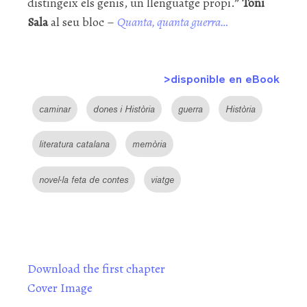
distingeix els genis, un llenguatge propi.”
Toni
Sala
al seu bloc –
Quanta, quanta guerra…
>disponible en eBook
caminar
dones i Història
guerra
Història
literatura catalana
memòria
novel·la feta de contes
viatge
Download the first chapter
Cover Image