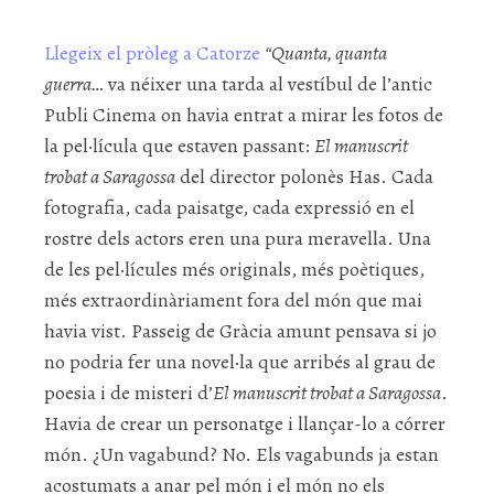
Llegeix el pròleg a Catorze
“Quanta, quanta
guerra…
va néixer una tarda al vestíbul de l’antic
Publi Cinema on havia entrat a mirar les fotos de
la pel·lícula que estaven passant:
El manuscrit
trobat a Saragossa
del director polonès Has. Cada
fotografia, cada paisatge, cada expressió en el
rostre dels actors eren una pura meravella. Una
de les pel·lícules més originals, més poètiques,
més extraordinàriament fora del món que mai
havia vist. Passeig de Gràcia amunt pensava si jo
no podria fer una novel·la que arribés al grau de
poesia i de misteri d’
El manuscrit trobat a Saragossa
.
Havia de crear un personatge i llançar-lo a córrer
món. ¿Un vagabund? No. Els vagabunds ja estan
acostumats a anar pel món i el món no els