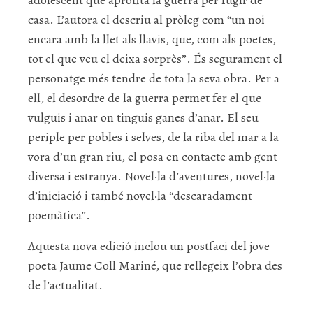
adolescent que aprofita la guerra per fugir de
casa. L’autora el descriu al pròleg com “un noi
encara amb la llet als llavis, que, com als poetes,
tot el que veu el deixa sorprès”. És segurament el
personatge més tendre de tota la seva obra. Per a
ell, el desordre de la guerra permet fer el que
vulguis i anar on tinguis ganes d’anar. El seu
periple per pobles i selves, de la riba del mar a la
vora d’un gran riu, el posa en contacte amb gent
diversa i estranya. Novel·la d’aventures, novel·la
d’iniciació i també novel·la “descaradament
poemàtica”.
Aquesta nova edició inclou un postfaci del jove
poeta Jaume Coll Mariné, que rellegeix l’obra des
de l’actualitat.