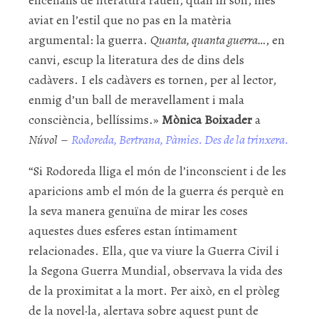
encenalls de literatura rauen, quan hi són, més
aviat en l’estil que no pas en la matèria
argumental: la guerra.
Quanta, quanta guerra…
, en
canvi, escup la literatura des de dins dels
cadàvers. I els cadàvers es tornen, per al lector,
enmig d’un ball de meravellament i mala
consciència, bellíssims.»
Mònica Boixader
a
Núvol
–
Rodoreda, Bertrana, Pàmies. Des de la trinxera.
“Si Rodoreda lliga el món de l’inconscient i de les
aparicions amb el món de la guerra és perquè en
la seva manera genuïna de mirar les coses
aquestes dues esferes estan íntimament
relacionades. Ella, que va viure la Guerra Civil i
la Segona Guerra Mundial, observava la vida des
de la proximitat a la mort. Per això, en el pròleg
de la novel·la, alertava sobre aquest punt de