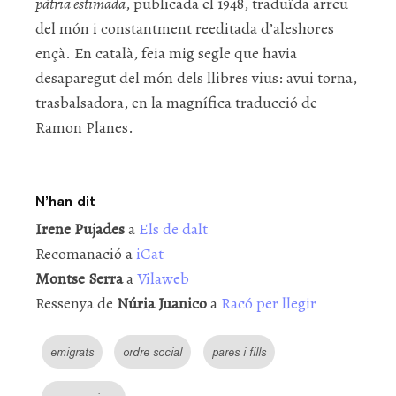
pàtria estimada
, publicada el 1948, traduïda arreu
del món i constantment reeditada d’aleshores
ençà. En català, feia mig segle que havia
desaparegut del món dels llibres vius: avui torna,
trasbalsadora, en la magnífica traducció de
Ramon Planes.
N’han dit
Irene Pujades
a
Els de dalt
Recomanació a
iCat
Montse Serra
a
Vilaweb
Ressenya de
Núria Juanico
a
Racó per llegir
emigrats
ordre social
pares i fills